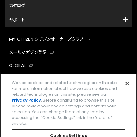
カタログ
サポート
MY CITIZEN シチズンオーナーズクラブ
メールマガジン登録
GLOBAL
facebook
instagram
twitter
yout
We use cookies and related technologies on this site.
For more information about how we use cookies and
related technologies on this site, please see our
Privacy Policy
. Before continuing to browse this site,
please review your cookie settings and confirm your
企業情報
ご利用規約
selection. You can change them at any time by
accessing the "Cookie Settings" link in the footer of
プライバシーポリシー
Cookies Settings
this site.
特定商取引法に基づく表示
Cookies Settings