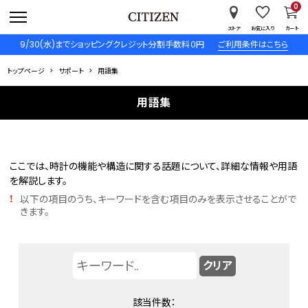
0
ストア
お気に入り
カート
9/30(水)までショッピングクレジット分割手数料０円
ご利用条件はこちら
トップページ
サポート
用語集
用語集
ここでは、時計の機能や構造に関する話題について、詳細な情報や用語
を解説します。
以下の項目のうち、キーワードを含む項目のみを表示させることがで
!
きます。
該当件数：