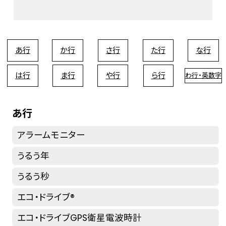
あ行
か行
さ行
た行
な行
は行
ま行
や行
ら行
わ行・英数字
あ行
アラームモニター
うるう年
うるう秒
エコ・ドライブ®
エコ・ドライブGPS衛星電波時計