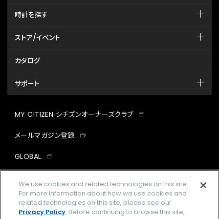
時計を探す
ストア/イベント
カタログ
サポート
MY CITIZEN シチズンオーナーズクラブ
メールマガジン登録
GLOBAL
facebook
instagram
twitter
yout
We use cookies and related technologies on this site.
For more information about how we use cookies and
related technologies on this site, please see our
Privacy Policy
. Before continuing to browse this site,