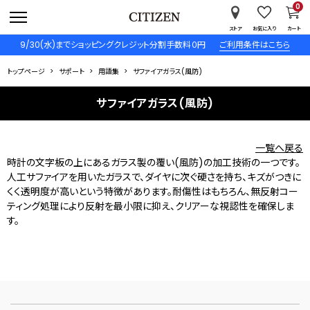
0
ストア
お気に入り
カート
9/30(水)までショッピングクレジット分割手数料０円
ご利用条件はこちら
トップページ
サポート
用語集
サファイアガラス(風防)
サファイアガラス(風防)
一覧へ戻る
時計の文字板の上にあるガラス製の覆い(風防)の加工技術の一つです。
人工サファイアを用いたガラスで、ダイヤに次ぐ硬さを持ち、キズがつきに
くく透明度が高いという特徴があります。耐傷性はもちろん、無反射コー
ティング処理により反射を最小限に抑え、クリアーな視認性を確保しま
す。