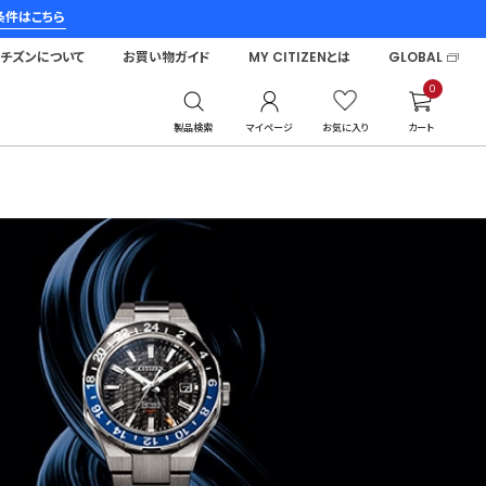
条件はこちら
シチズンについて
お買い物ガイド
MY CITIZENとは
GLOBAL
0
製品検索
マイページ
お気に入り
カート