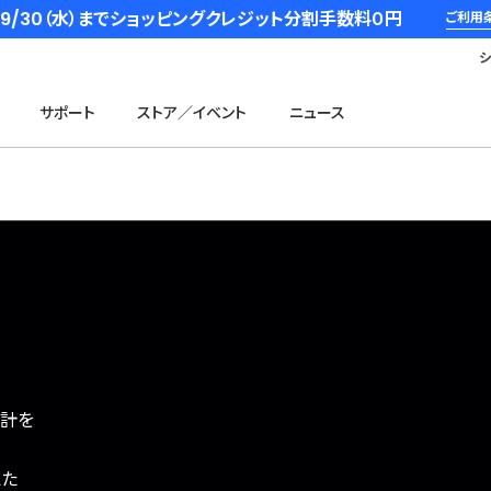
6/9/30（水）までショッピングクレジット分割手数料０円
ご利用
サポート
ストア／イベント
ニュース
時計を
えた