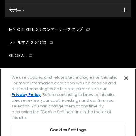
サポート
MY CITIZEN シチズンオーナーズクラブ
メールマガジン登録
GLOBAL
facebook
instagram
twitter
yout
We use cookies and related technologies on this site.
For more information about how we use cookies and
related technologies on this site, please see our
Privacy Policy
. Before continuing to browse this site,
企業情報
ご利用規約
please review your cookie settings and confirm your
selection. You can change them at any time by
プライバシーポリシー
Cookies Settings
accessing the "Cookie Settings" link in the footer of
this site.
特定商取引法に基づく表示
Cookies Settings
Amazon PayはAmazon.com, Inc.またはその関連会社の商標です。