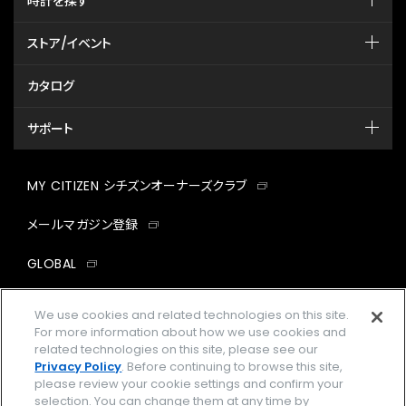
時計を探す
ストア/イベント
カタログ
NEW
限定モデル
限定モデル
NEW
限定モデル
限定モデル
サポート
AQ4090-08A
NC1000-51E
AQ4094-58L
NC1001-58A
￥880,000
￥440,000
￥880,000
￥462,000
(税抜価格 ￥400,000)
(税抜価格 ￥800,000)
(税抜価格 ￥800,000)
(税抜価格 ￥420,000)
MY CITIZEN シチズンオーナーズクラブ
メールマガジン登録
GLOBAL
facebook
instagram
twitter
yout
We use cookies and related technologies on this site.
For more information about how we use cookies and
related technologies on this site, please see our
Privacy Policy
. Before continuing to browse this site,
please review your cookie settings and confirm your
企業情報
ご利用規約
selection. You can change them at any time by