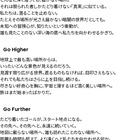
それは限られた者しかたどり着けない「真実」に似ている。
私たちは、潜ることを止めない。
CB5037-84E
CB5034-82L
たとえその場所が光さえ届かない暗闇の世界だとしても。
￥89,100
￥79,200
未知への冒険心が、知りたいという衝動が、
(税抜価格 ￥81,000)
(税抜価格 ￥72,000)
誰も見たことのない深い海の底へ私たちを向かわせるかぎり。
Go Higher
JY8078-52L
AT8020-54L
￥110,000
￥99,000
BN1024-01E
BN1024-01Z
地球上で最も高い場所からは、
(税抜価格 ￥100,000)
(税抜価格 ￥90,000)
￥121,000
￥121,000
いったいどんな景色が見えるのだろう。
(税抜価格 ￥110,000)
(税抜価格 ￥110,000)
見渡す限り広がる世界。遮るものもなければ、目印さえもない。
それでも私たちはさらに上を目指し続ける。
尽きない好奇心を胸に、宇宙と接するほど高く美しい場所へ。
旅はまだ始まったばかりだ。
Go Further
たどり着いたゴールが、スタート地点になる。
その先へ、その先へと、永遠に続いていく。
地図に載らない場所へ、誰も訪れたことのない場所へ、
距離も時間も超えて、より遠くへと私たちを向かわせる何か。