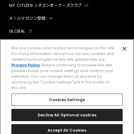
MY CITIZEN シチズンオーナーズクラブ
メールマガジン登録
JV2005-58E
JV2006-55H
￥154,000
￥148,500
NEW
GLOBAL
(税抜価格 ￥140,000)
(税抜価格 ￥135,000)
JV3000-13E
￥126,500
(税抜価格 ￥115,000)
facebook
instagram
twitter
yout
We use cookies and related technologies on this site.
For more information about how we use cookies and
related technologies on this site, please see our
Privacy Policy
. Before continuing to browse this site,
please review your cookie settings and confirm your
企業情報
ご利用規約
selection. You can change them at any time by
accessing the "Cookie Settings" link in the footer of
プライバシーポリシー
Cookies Settings
this site.
特定商取引法に基づく表示
Cookies Settings
Amazon PayはAmazon.com, Inc.またはその関連会社の商標です。
楽天ペイは楽天株式会社の登録商標です。
Decline All Optional cookies
限定モデル
限定モデル
BN0245-58E
BN0247-52E
JV2000-51L
©
2026 CITIZEN WATCH CO., LTD.
Accept All Cookies
￥99,000
￥82,500