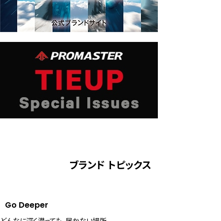
CB5004-59W
CB5034-91W
CB5039-11L
JY8074-11X
￥93,500
￥79,200
￥99,000
￥77,000
BN7020-09E
(税抜価格 ￥85,000)
(税抜価格 ￥72,000)
(税抜価格 ￥90,000)
(税抜価格 ￥70,000)
￥330,000
(税抜価格 ￥300,000)
ブランド トピックス
Go Deeper
どんなに深く潜っても、届かない場所。