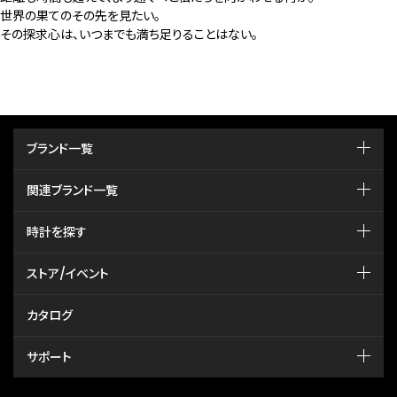
世界の果てのその先を見たい。
その探求心は、いつまでも満ち足りることはない。
AT6085-50E
AT6080-53L
￥121,000
￥88,000
AT8020-03L
(税抜価格 ￥110,000)
(税抜価格 ￥80,000)
￥93,500
(税抜価格 ￥85,000)
ブランド一覧
NEW
NEW
JV3002-51E
JV3001-53E
関連ブランド一覧
￥154,000
￥137,500
(税抜価格 ￥140,000)
(税抜価格 ￥125,000)
時計を探す
ストア/イベント
カタログ
サポート
PMD56-2951
PMD56-2952
￥88,000
￥93,500
(税抜価格 ￥80,000)
(税抜価格 ￥85,000)