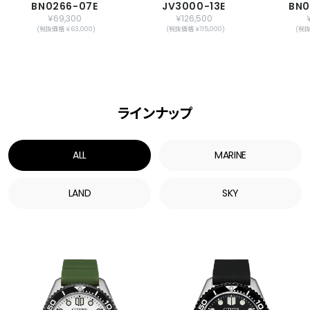
BN0266-07E
JV3000-13E
BN0
￥69,300
￥126,500
(税抜価格 ￥63,000)
(税抜価格 ￥115,000)
(税抜
ラインナップ
ALL
MARINE
LAND
SKY