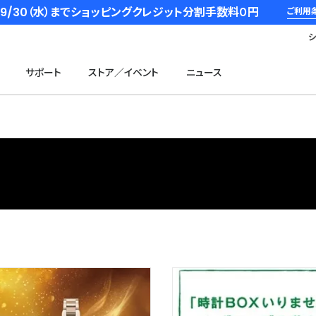
6/9/30（水）までショッピングクレジット分割手数料０円
ご利用
サポート
ストア／イベント
ニュース