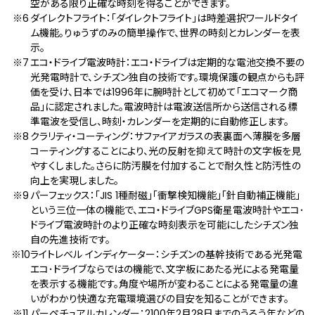
空がある限り正確な時刻を得ることができます。
ダイレクトフライト：「ダイレクトフライト」は時差選択ワールドタイ
ム機能。りゅうずのみの簡単操作で、世界の時刻とカレンダーを表
示。
エコ・ドライブ電波時計：エコ・ドライブは定期的な電池交換不要の
光発電時計で、シチズン独自の技術です。環境保護の観点からも評
価を受け、日本では1996年に腕時計として初めて「エコマーク商
品」に認定されました。電波時計は電波送信所から送信される標
準電波を受信し、時刻・カレンダーを定期的に自動修正します。
クラリティ・コーティング：サファイアガラスの表裏面へ薄膜を多層
コーティングすることにより、光の反射を抑えて時計の文字板を見
やすくしました。さらに防汚膜を付加することで耐久性と防汚性の
向上を実現しました。
パーフェックス：「JIS 1種耐磁」「衝撃検知機能」「針自動補正機能」
という三位一体の機能で、エコ・ドライブGPS衛星電波時計やエコ･
ドライブ電波時計のより正確な時刻表示を可能にしたシチズン独
自の先進技術です。
ライトレベル インディケーター：シチズンの基幹技術である光発電
エコ･ドライブならではの機能で、文字板にあたる光による発電量
を表示する機能です。角度や場所が変わることによる発電量の違
いがわかり快適な充電環境選びの目安を知ることができます。
パーペチュアルカレンダー：2100年2月28日までのうるう年などの