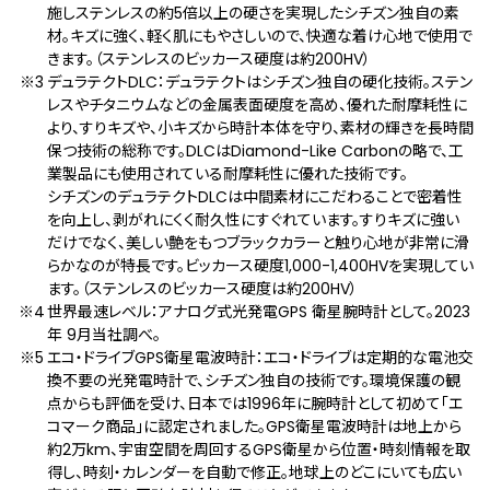
施しステンレスの約5倍以上の硬さを実現したシチズン独自の素
材。キズに強く、軽く肌にもやさしいので、快適な着け心地で使用で
きます。（ステンレスのビッカース硬度は約200HV）
デュラテクトDLC：デュラテクトはシチズン独自の硬化技術。ステン
レスやチタニウムなどの金属表面硬度を高め、優れた耐摩耗性に
より、すりキズや、小キズから時計本体を守り、素材の輝きを長時間
保つ技術の総称です。DLCはDiamond-Like Carbonの略で、工
業製品にも使用されている耐摩耗性に優れた技術です。
シチズンのデュラテクトDLCは中間素材にこだわることで密着性
を向上し、剥がれにくく耐久性にすぐれています。すりキズに強い
だけでなく、美しい艶をもつブラックカラーと触り心地が非常に滑
らかなのが特長です。ビッカース硬度1,000-1,400HVを実現してい
ます。（ステンレスのビッカース硬度は約200HV）
世界最速レベル：アナログ式光発電GPS 衛星腕時計として。2023
年 9月当社調べ。
エコ・ドライブGPS衛星電波時計：エコ・ドライブは定期的な電池交
換不要の光発電時計で、シチズン独自の技術です。環境保護の観
点からも評価を受け、日本では1996年に腕時計として初めて「エ
コマーク商品」に認定されました。GPS衛星電波時計は地上から
約2万km、宇宙空間を周回するGPS衛星から位置・時刻情報を取
得し、時刻・カレンダーを自動で修正。地球上のどこにいても広い