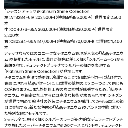
「シチズン アテッサ」Platinum Shine Collection
左：AT8284-61A 203,500円（税抜価格185,000円） 世界限定2,500
本
中：CC4076-65A 363,000円（税抜価格330,000円）世界限定
2,200本
右：CB0284-66A 187,000円（税抜価格170,000円） 世界限定1,400
本
アテッサならではのユニークなチタニウム表現が人気の「結晶チタニウ
ム」を使用したモデルに、満月が銀色に美しく輝く「シルバームーン」から
着想を得て、デュラテクトプラチナでシルバーの輝きを表現する
「Platinum Shine Collection」が登場します。
チタニウムを高温で熱処理、冷却することで組成が不均一に結び付き、
表面に現れる結晶パターンは、自然界の鉱物のように一つとして同じも
のがありません。また熱処理工程の際に素材が膨張するため、「結晶チ
タニウム」を細密に加工するには高度な技術が求められます。シチズン
が世界で初めて腕時計の外装にチタニウムを採用してから55周年の節
目に登場する、新たな色味の「結晶チタニウム」をバンドの中駒に用い
た特別な限定モデルです。
3モデル全て、明るく輝くシルバーカラーが魅力的なデュラテクトプラチ
ナを施したスーパーチタニウム™
※2
のケースとバンドを、デュラテクト