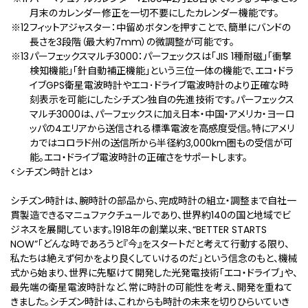
月末のカレンダー修正を一切不要にしたカレンダー機能です。
フィットアジャスター：中留めボタンを押すことで、簡単にバンドの
長さを3段階（最大約7mm）の微調整が可能です。
パーフェックスマルチ3000：パーフェックスは「JIS 1種耐磁」「衝撃
検知機能」「針自動補正機能」という三位一体の機能で、エコ・ドラ
イブGPS衛星電波時計やエコ･ドライブ電波時計のより正確な時
刻表示を可能にしたシチズン独自の先進技術です。パーフェックス
マルチ3000は、パーフェックスに加え日本・中国・アメリカ・ヨーロ
ッパの4エリアから送信される標準電波を高感度受信。特にアメリ
カではコロラド州の送信所から半径約3,000km圏もの受信が可
能。エコ・ドライブ電波時計の正確さをサポートします。
<シチズン時計とは>
シチズン時計は、腕時計の部品から、完成時計の組立・調整まで自社一
貫製造できるマニュファクチュールであり、世界約140の国と地域でビ
ジネスを展開しています。1918年の創業以来、“BETTER STARTS
NOW”「どんな時であろうと『今』をスタートだと考えて行動する限り、
私たちは絶えず何かをより良くしていけるのだ」という信念のもと、機械
式から始まり、世界に先駆けて開発した光発電技術「エコ・ドライブ」や、
最先端の衛星電波時計など、常に時計の可能性を考え、開発を重ねて
きました。シチズン時計は、これからも時計の未来を切りひらいていき