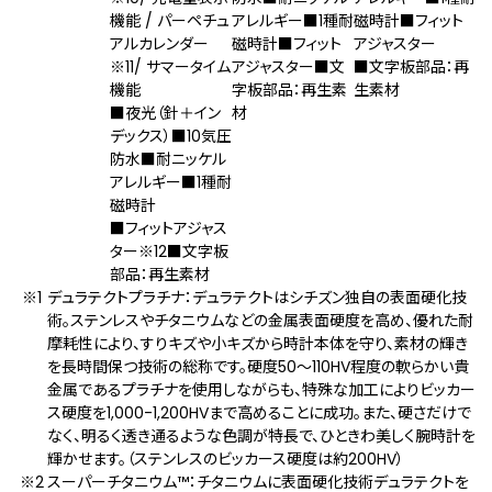
機能 / パーペチュ
アレルギー■1種耐
磁時計■フィット
アルカレンダー
磁時計■フィット
アジャスター
※11
/ サマータイム
アジャスター■文
■文字板部品：再
機能
字板部品：再生素
生素材
■夜光（針＋イン
材
デックス）■10気圧
防水■耐ニッケル
アレルギー■1種耐
磁時計
■フィットアジャス
ター
※12
■文字板
部品：再生素材
デュラテクトプラチナ：デュラテクトはシチズン独自の表面硬化技
術。ステンレスやチタニウムなどの金属表面硬度を高め、優れた耐
摩耗性により、すりキズや小キズから時計本体を守り、素材の輝き
を長時間保つ技術の総称です。硬度50～110HV程度の軟らかい貴
金属であるプラチナを使用しながらも、特殊な加工によりビッカー
ス硬度を1,000-1,200HVまで高めることに成功。また、硬さだけで
なく、明るく透き通るような色調が特長で、ひときわ美しく腕時計を
輝かせます。（ステンレスのビッカース硬度は約200HV）
スーパーチタニウム™：チタニウムに表面硬化技術デュラテクトを