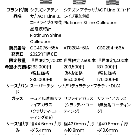
ブランド/商
シチズン アテッ
シチズン アテッサ/ACT Line エコ・ド
品名
サ/ ACT Line エ
ライブ電波時計
コ・ドライブGPS衛
Platinum Shine Collection
星電波時計
Platinum Shine
Collection
商品番号
CC4076-65A
AT8284-61A
CB0284-66A
発売日
2025年11月6日
限定数量
世界限定2,200本
世界限定2,500本
世界限定1,400本
希望小売価格
363,000円
203,500円
187,000円
（税抜価格
（税抜価格
（税抜価格
330,000円）
185,000円）
170,000円）
ケース/バン
スーパーチタニウム™（デュラテクトプラチナ・DLC）
ド
ガラス
デュアル球面サフ
サファイアガラス
サファイアガラス
ァイアガラス
（クラリティ・コー
（無反射コーティン
（クラリティ・コー
ティング）
グ）
ティング
※8
）
ケース径/厚
径44.6mm / 厚
径42.0mm / 厚
径40.6mm / 厚
み
み15.4mm
み10.8mm
み10.6mm