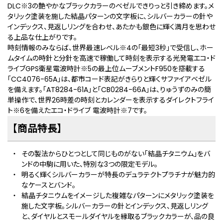
DLC
※3
の艶やかなブラックカラーのベゼルできりっと引き締めます。メ
タリック塗装を施した結晶パターンの文字板に、シルバーカラーの針や
インデックス、見返しリングを合わせ、あたかも銀色に輝く満月を思わせ
る上品な仕上がりです。
時刻情報のみならば、世界最速レベル
※4
の「最短3秒」で受信し、ホー
ムタイムの時針と分針を高速で稼働して時刻を表示する光発電エコ・ド
ライブGPS衛星電波時計
※5
の最上位ムーブメントF950を搭載する
「CC4076-65A」は、都市コード表記がきらりと輝くサファイアベゼル
を備えます。「AT8284-61A」と「CB0284-66A」は、りゅうずのみの簡
単操作で、世界26時差の時刻とカレンダーを表⽰するダイレクトフライ
ト
※6
を備えたエコ・ドライブ 電波時計
※7
です。
【商品特⻑】
その製法からひとつとして同じものがない「結晶チタニウム」をバ
ンドの中駒に用いた、特別な3つの限定モデル。
明るく輝くシルバーカラーが特長のデュラテクトプラチナが魅力的
なケースとバンド。
結晶チタニウムをイメージした複雑なパターンにメタリック塗装を
施した文字板。シルバーカラーの針とインデックス、見返しリング
と、ダイヤルとスモールダイヤルを縁取るブラックカラーが、品の良