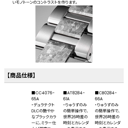
いモノトーンのコントラストを作ります。
【商品仕様】
■CC4076-
■AT8284-
■CB0284-
65A
61A
66A
・デュラテクト
・りゅうずのみ
・りゅうずのみ
DLCの艶やか
の簡単操作で、
の簡単操作で、
なブラックカラ
世界26時差の
世界26時差の
ーに、ミラー仕
時刻とカレンダ
時刻とカレンダ