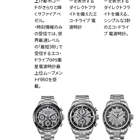
上げ都市コー
ーを表⽰する
ーを表⽰する
ドがきらりと輝
ダイレクトフラ
ダイレクトフラ
くサファイアベ
イトを備えたエ
イトを備える、
ゼル。
コ・ドライブ 電
シンプルな3針
・時刻情報のみ
波時計
のエコ・ドライ
の受信では、世
ブ 電波時計。
界最速レベル
の「最短3秒」で
受信するエコ・
ドライブGPS衛
星電波時計最
上位ムーブメン
トF950を搭
載。