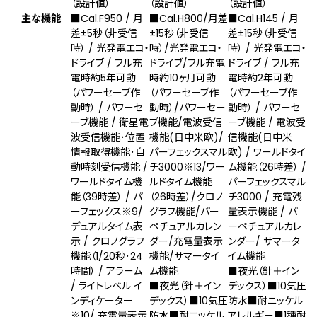
（設計値）
（設計値）
（設計値）
主な機能
■Cal.F950 / 月
■Cal.H800/月差
■Cal.H145 / 月
差±5秒（非受信
±15秒（非受信
差±15秒（非受信
時） / 光発電エコ・
時）/光発電エコ・
時） / 光発電エコ・
ドライブ / フル充
ドライブ/フル充電
ドライブ / フル充
電時約5年可動
時約10ヶ月可動
電時約2年可動
（パワーセーブ作
（パワーセーブ作
（パワーセーブ作
動時） / パワーセ
動時）/パワーセー
動時） / パワーセ
ーブ機能 / 衛星電
ブ機能/電波受信
ーブ機能 / 電波受
波受信機能･位置
機能(日中米欧)/
信機能(⽇中⽶
情報取得機能･自
パーフェックスマル
欧) / ワールドタイ
動時刻受信機能 /
チ3000
※13
/ワー
ム機能（26時差） /
ワールドタイム機
ルドタイム機能
パーフェックスマル
能（39時差） / パ
（26時差）/クロノ
チ3000 / 充電残
ーフェックス
※9
/
グラフ機能/パー
量表示機能 / パ
デュアルタイム表
ペチュアルカレン
ーペチュアルカレ
示 / クロノグラフ
ダー/充電量表示
ンダー/ サマータ
機能（1/20秒･24
機能/サマータイ
イム機能
時間） / アラーム
ム機能
■夜光（針＋イン
/ ライトレベル イ
■夜光（針＋イン
デックス）■10気圧
ンディケーター
デックス）■10気圧
防水■耐ニッケル
※10
/ 充電量表示
防水■耐ニッケル
アレルギー■1種耐