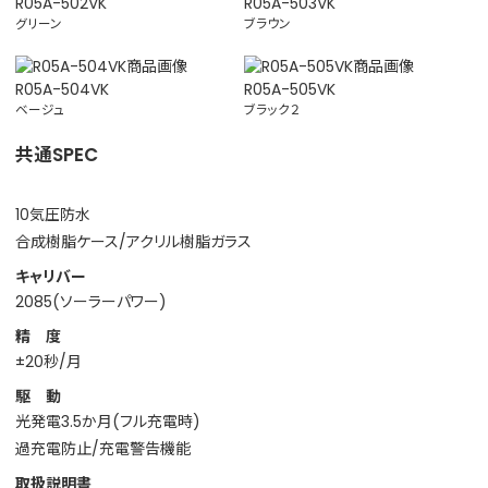
R05A-502VK
R05A-503VK
グリーン
ブラウン
R05A-504VK
R05A-505VK
ベージュ
ブラック２
共通SPEC
10気圧防水
合成樹脂ケース/アクリル樹脂ガラス
キャリバー
2085(ソーラーパワー)
精 度
±20秒/月
駆 動
光発電3.5か月(フル充電時)
過充電防止/充電警告機能
取扱説明書