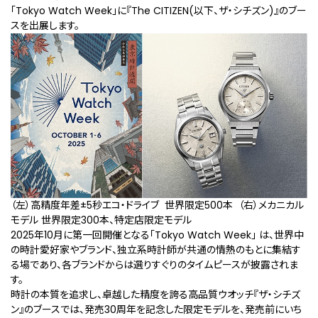
「Tokyo Watch Week」に『The CITIZEN(以下、ザ・シチズン)』のブー
スを出展します。
（左）高精度年差±5秒エコ・ドライブ 世界限定500本 （右）メカニカル
モデル 世界限定300本、特定店限定モデル
2025年10月に第一回開催となる「Tokyo Watch Week」 は、世界中
の時計愛好家やブランド、独立系時計師が共通の情熱のもとに集結す
る場であり、各ブランドからは選りすぐりのタイムピースが披露されま
す。
時計の本質を追求し、卓越した精度を誇る⾼品質ウオッチ『ザ・シチズ
ン』のブースでは、発売30周年を記念した限定モデルを、発売前にいち