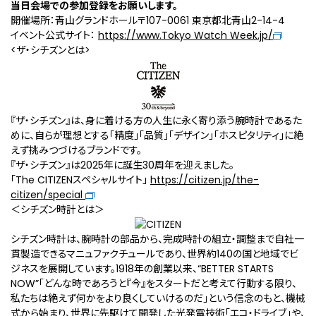
当日会場での参加登録をお願いします。
開催場所：青山グランドホール〒107-0061 東京都北青山2-14-4
イベント公式サイト：
https://www.Tokyo Watch Week.jp/
<ザ・シチズンとは>
『ザ・シチズン』は、身に着ける方の人生に永く寄り添う腕時計であるた
めに、自らが理想とする「精度」「品質」「デザイン」「ホスピタリティ」に絶
えず挑みつづけるブランドです。
『ザ・シチズン』は2025年に誕生30周年を迎えました。
「The CITIZENスペシャルサイト」
https://citizen.jp/the-
citizen/special
＜シチズン時計とは＞
シチズン時計は、腕時計の部品から、完成時計の組立・調整まで自社一
貫製造できるマニュファクチュールであり、世界約140の国と地域でビ
ジネスを展開しています。1918年の創業以来、“BETTER STARTS
NOW”「どんな時であろうと『今』をスタートだと考えて行動する限り、
私たちは絶えず何かをより良くしていけるのだ」という信念のもと、機械
式から始まり、世界に先駆けて開発した光発電技術「エコ・ドライブ」や、