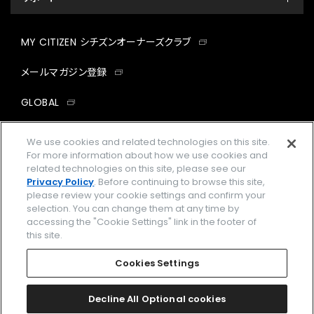
MY CITIZEN シチズンオーナーズクラブ
メールマガジン登録
GLOBAL
facebook
instagram
twitter
yout
We use cookies and related technologies on this site.
For more information about how we use cookies and
related technologies on this site, please see our
Privacy Policy
. Before continuing to browse this site,
please review your cookie settings and confirm your
企業情報
ご利用規約
selection. You can change them at any time by
accessing the "Cookie Settings" link in the footer of
プライバシーポリシー
Cookies Settings
this site.
特定商取引法に基づく表示
Cookies Settings
Amazon PayはAmazon.com, Inc.またはその関連会社の商標です。
楽天ペイは楽天株式会社の登録商標です。
Decline All Optional cookies