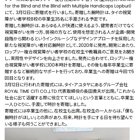
for the Blind and the Blind with Multiple Handicaps Lopburi）
にて、 3月12日に寄贈式を行いました。寄贈した腕時計は、タイの視覚
障がい者学校8校の卒業生35名に手渡される予定です。
寄贈した腕時計は、あらゆる人が快適に使えるよう、健常者だけでなく
視覚障がいを持つ方、弱視の方など、使用を想定される人が企画・開発
段階から関わるというインクルーシブなデザインアプローチを採用した
新たな視覚障がい者対応腕時計として、2020年に発売。開発にあたり、
ロッブリー複合視覚障がい者学校の在校生や教職員のご意見をお聞き
し、実用性やデザインを向上させました。発売に合わせて、ロッブリー複
合視覚障がい者学校に100本時計を寄贈し、その後も毎年卒業生に寄
贈するなど継続的なサポートを行っており、卒業生への寄贈は今回で5
回目となります。
3月12日に行われた寄贈式には、タイ・アユタヤにあるグループ会社
ROYAL TIME CITI CO.,LTD.代表取締役の長田貴夫が出席。「これから
社会に出て活躍する際に役立ててほしい」という言葉とともに、卒業生
一人ひとりに、手渡しで時計を寄贈しました。
寄贈式には卒業生の他に、在校生も出席。在校生の一人からは、「僕も
腕時計がほしい」との声があり、将来、時計を手にする日を待ち望んで
いる様子も伺うことができました。