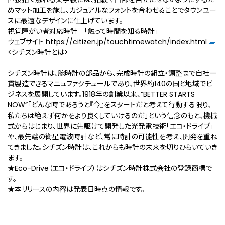
めマット加工を施し、カジュアルなフォントを合わせることでタウンユー
スに最適なデザインに仕上げています。
視覚障がい者対応時計 「触って時間を知る時計」
ウェブサイト
https://citizen.jp/touchtimewatch/index.html
<シチズン時計とは>
シチズン時計は、腕時計の部品から、完成時計の組立・調整まで自社一
貫製造できるマニュファクチュールであり、世界約140の国と地域でビ
ジネスを展開しています。1918年の創業以来、“BETTER STARTS
NOW”「どんな時であろうと『今』をスタートだと考えて行動する限り、
私たちは絶えず何かをより良くしていけるのだ」という信念のもと、機械
式からはじまり、世界に先駆けて開発した光発電技術「エコ・ドライブ」
や、最先端の衛星電波時計など、常に時計の可能性を考え、開発を重ね
てきました。シチズン時計は、これからも時計の未来を切りひらいていき
ます。
★Eco-Drive（エコ・ドライブ）はシチズン時計株式会社の登録商標で
す。
★本リリースの内容は発表日時点の情報です。