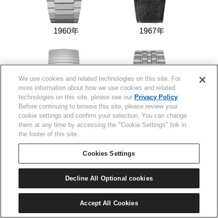
1960年
1967年
We use cookies and related technologies on this site. For
more information about how we use cookies and related
technologies on this site, please see our
Privacy Policy
.
Before continuing to browse this site, please review your
cookie settings and confirm your selection. You can change
them at any time by accessing the "Cookie Settings" link in
the footer of this site.
Cookies Settings
Decline All Optional cookies
1986年
2014年
Accept All Cookies