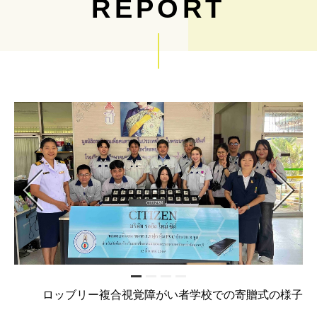
REPORT
Previous
Next
1
2
3
4
ロッブリー複合視覚障がい者学校での寄贈式の様子