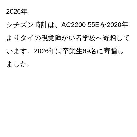
2026年
2
を
シチズン時計は、AC2200-55Eを2020年
シ
よりタイの視覚障がい者学校へ寄贈して
います。2026年は卒業生69名に寄贈し
い
。
ました。
の
行