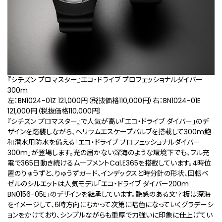
『シチズン プロマスター』エコ・ドライブ プロフェッショナルダイバー
300m
左：BN1024-01Z 121,000円（税抜価格110,000円）右：BN1024-01E
121,000円（税抜価格110,000円）
『シチズン プロマスター』で人気が高い「エコ・ドライブ ダイバー」のデ
ザインを踏襲しながら、ヘリウムエスケープバルブを搭載して300m飽
和潜水用防水を備える「エコ・ドライブ プロフェッショナルダイバー
300m」が登場します。光の届かない深海のような環境下でも、フル充
電で365日動き続けるムーブメントCal.E365を搭載しています。4時位
置のりゅうずと、りゅうずガード、インデックスと時分針の形状、回転ベ
ゼルのシルエットは人気モデル「エコ・ドライブ ダイバー200m
BN0156-05E」のデザインを継承しています。艶感のある文字板は深海
をイメージして、6時方向にむかって次第に暗色になっていくグラデーシ
ョンをかけており、シンプルながらも重厚で力強いに印象に仕上げてい