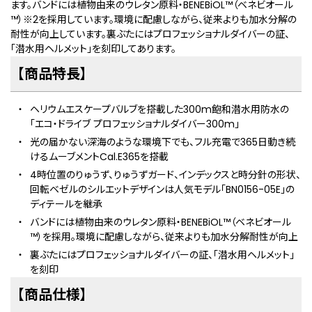
ます。バンドには植物由来のウレタン原料・BENEBiOL™（ベネビオール
™）
※2
を採用しています。環境に配慮しながら、従来よりも加水分解の
耐性が向上しています。裏ぶたにはプロフェッショナルダイバーの証、
「潜水用ヘルメット」を刻印してあります。
【商品特長】
ヘリウムエスケープバルブを搭載した300m飽和潜水用防水の
「エコ・ドライブ プロフェッショナルダイバー300m」
光の届かない深海のような環境下でも、フル充電で365日動き続
けるムーブメントCal.E365を搭載
4時位置のりゅうず、りゅうずガード、インデックスと時分針の形状、
回転ベゼルのシルエットデザインは人気モデル「BN0156-05E」の
ディテールを継承
バンドには植物由来のウレタン原料・BENEBiOL™（ベネビオール
™）を採用。環境に配慮しながら、従来よりも加水分解耐性が向上
裏ぶたにはプロフェッショナルダイバーの証、「潜水用ヘルメット」
を刻印
【商品仕様】