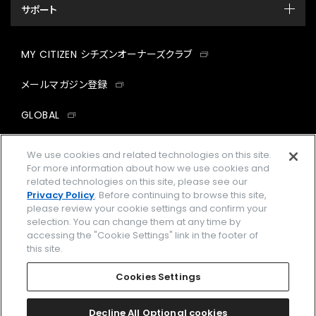
サポート
MY CITIZEN シチズンオーナーズクラブ
メールマガジン登録
GLOBAL
facebook
instagram
twitter
yout
We use cookies and related technologies on this site.
For more information about how we use cookies and
related technologies on this site, please see our
Privacy Policy
. Before continuing to browse this site,
please review your cookie settings and confirm your
企業情報
ご利用規約
selection. You can change them at any time by
accessing the "Cookie Settings" link in the footer of
プライバシーポリシー
Cookies Settings
this site.
特定商取引法に基づく表示
Cookies Settings
Amazon PayはAmazon.com, Inc.またはその関連会社の商標です。
楽天ペイは楽天株式会社の登録商標です。
Decline All Optional cookies