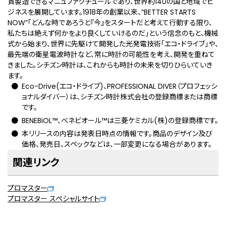
貫製造できるマニュファクチュールであり、世界約140の国と地域でビ
ジネスを展開しています。1918年の創業以来、“BETTER STARTS
NOW”「どんな時であろうと『今』をスタートだと考えて行動する限り、
私たちは絶えず何かをより良くしていけるのだ」という信念のもと、機械
式から始まり、世界に先駆けて開発した光発電技術「エコ・ドライブ」や、
最先端の衛星電波時計など、常に時計の可能性を考え、開発を重ねて
きました。シチズン時計は、これからも時計の未来を切りひらいていき
ます。
Eco-Drive(エコ・ドライブ)、PROFESSIONAL DIVER（プロフェッシ
ョナルダイバー）は、シチズン時計株式会社の登録商標または商標
です。
BENEBiOL™、ベネビオール™は三菱ケミカル(株)の登録商標です。
本リリースの内容は発表日時点の情報です。商品のデザイン及び
価格、発売日、スペックなどは、一部変更になる場合があります。
関連リンク
プロマスター
プロマスター スペシャルサイト