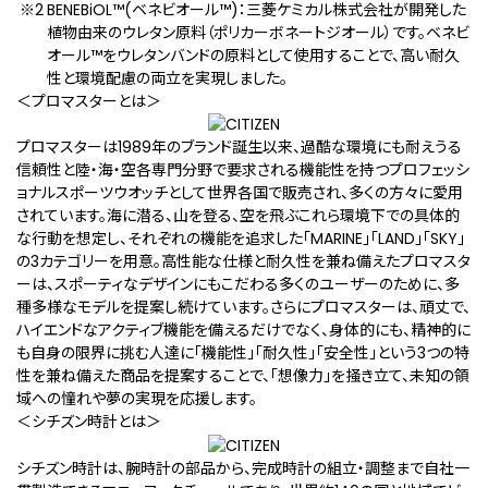
BENEBiOL™(ベネビオール™)：三菱ケミカル株式会社が開発した
植物由来のウレタン原料（ポリカーボネートジオール）です。ベネビ
オール™をウレタンバンドの原料として使用することで、高い耐久
性と環境配慮の両立を実現しました。
＜プロマスターとは＞
プロマスターは1989年のブランド誕生以来、過酷な環境にも耐えうる
信頼性と陸・海・空各専門分野で要求される機能性を持つプロフェッシ
ョナルスポーツウオッチとして世界各国で販売され、多くの方々に愛用
されています。海に潜る、山を登る、空を飛ぶ――これら環境下での具体的
な行動を想定し、それぞれの機能を追求した「MARINE」「LAND」「SKY」
の3カテゴリーを用意。高性能な仕様と耐久性を兼ね備えたプロマスタ
ーは、スポーティなデザインにもこだわる多くのユーザーのために、多
種多様なモデルを提案し続けています。さらにプロマスターは、頑丈で、
ハイエンドなアクティブ機能を備えるだけでなく、身体的にも、精神的に
も自身の限界に挑む人達に「機能性」「耐久性」「安全性」という3つの特
性を兼ね備えた商品を提案することで、「想像力」を掻き立て、未知の領
域への憧れや夢の実現を応援します。
＜シチズン時計とは＞
シチズン時計は、腕時計の部品から、完成時計の組立・調整まで自社一