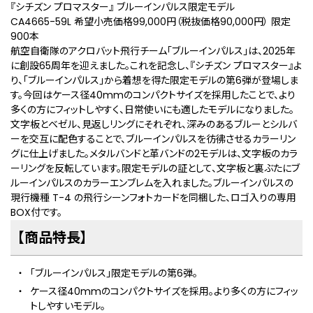
『シチズン プロマスター』 ブルーインパルス限定モデル
CA4665-59L 希望小売価格99,000円（税抜価格90,000円） 限定
900本
航空自衛隊のアクロバット飛行チーム「ブルーインパルス」は、2025年
に創設65周年を迎えました。これを記念し、『シチズン プロマスター』よ
り、「ブルーインパルス」から着想を得た限定モデルの第6弾が登場しま
す。今回はケース径40mmのコンパクトサイズを採用したことで、より
多くの方にフィットしやすく、日常使いにも適したモデルになりました。
文字板とベゼル、見返しリングにそれぞれ、深みのあるブルーとシルバ
ーを交互に配色することで、ブルーインパルスを彷彿させるカラーリン
グに仕上げました。メタルバンドと革バンドの2モデルは、文字板のカラ
ーリングを反転しています。限定モデルの証として、文字板と裏ぶたにブ
ルーインパルスのカラーエンブレムを入れました。ブルーインパルスの
現行機種 T-4 の飛行シーンフォトカードを同梱した、ロゴ入りの専用
BOX付です。
【商品特長】
「ブルーインパルス」限定モデルの第6弾。
ケース径40mmのコンパクトサイズを採用。より多くの方にフィッ
トしやすいモデル。