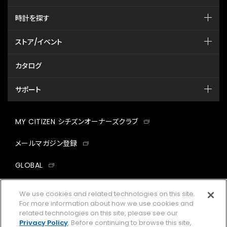
時計を探す
ストア/イベント
カタログ
サポート
MY CITIZEN シチズンオーナーズクラブ
メールマガジン登録
GLOBAL
facebook
instagram
twitter
yout
We use cookies and related technologies on this site.
For more information about how we use cookies and
related technologies on this site, please see our
Privacy Policy
. Before continuing to browse this site,