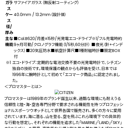
ガラ
サファイアガラス（無反射コーティング）
ス
ケー
40.0mm / 13.2mm（設計値）
ス
径/
厚み
主な
■Cal.B620/月差±15秒/光発電エコ・ドライブ
※1
/フル充電時約
機能
9ヶ月可動/クロノグラフ機能（1/5秒,60分計） ■夜光（針+インデ
ックス）■20気圧防水■航空計算尺■1種耐磁時計■限定BOX
付
エコ・ドライブ：定期的な電池交換不要の光発電時計で、シチズン
独自の技術です。環境保護の観点からも評価を受け、日本では
1996年に腕時計として初めて「エコマーク商品」に認定されまし
た。
＜プロマスターとは＞
プロマスターは1989年のブランド誕生以来、過酷な環境にも耐えうる
信頼性と陸・海・空各専門分野で要求される機能性を持つプロフェッシ
ョナルスポーツウオッチとして世界各国で販売され、多くの方々に愛用
されています。海に潜る、山を登る、空を飛ぶ――これら環境下での具体的
な行動を想定し、それぞれの機能を追求した「MARINE」「LAND」「SKY」