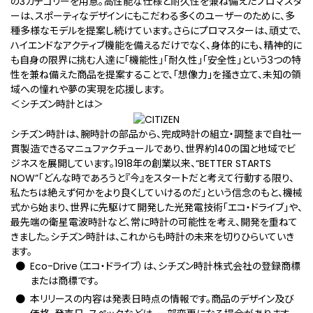
の3カテゴリーを用意。高性能な仕様と耐久性を兼ね備えたプロマスタ
ーは、スポーティなデザインにもこだわる多くのユーザーのために、多
種多様なモデルを提案し続けています。さらにプロマスターは、頑丈で、
ハイエンドなアクティブ機能を備えるだけでなく、身体的にも、精神的に
も自身の限界に挑む人達に「機能性」「耐久性」「安全性」という3つの特
性を兼ね備えた商品を提案することで、「想像力」を掻き立て、未知の領
域への憧れや夢の実現を応援します。
＜シチズン時計とは＞
シチズン時計は、腕時計の部品から、完成時計の組立・調整まで自社一
貫製造できるマニュファクチュールであり、世界約140の国と地域でビ
ジネスを展開しています。1918年の創業以来、“BETTER STARTS
NOW”「どんな時であろうと『今』をスタートだと考えて行動する限り、
私たちは絶えず何かをより良くしていけるのだ」という信念のもと、機械
式から始まり、世界に先駆けて開発した光発電技術「エコ・ドライブ」や、
最先端の衛星電波時計など、常に時計の可能性を考え、開発を重ねて
きました。シチズン時計は、これからも時計の未来を切りひらいていき
ます。
Eco-Drive（エコ・ドライブ）は、シチズン時計株式会社の登録商標
または商標です。
本リリースの内容は発表日時点の情報です。商品のデザイン及び