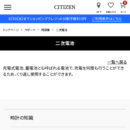
0
ストア
お気に入り
カート
9/30(水)までショッピングクレジット分割手数料０円
ご利用条件はこちら
トップページ
サポート
用語集
二次電池
二次電池
一覧へ戻る
充電式電池、蓄電池とも呼ばれる電池で、充電を何度も行うことができ
るため、くり返し使用することができます。
時計の知識