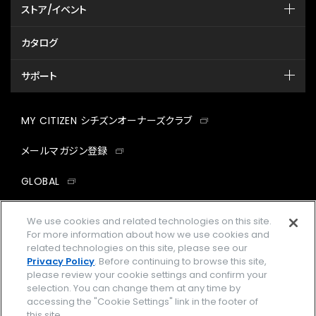
ストア/イベント
カタログ
サポート
MY CITIZEN シチズンオーナーズクラブ
メールマガジン登録
GLOBAL
facebook
instagram
twitter
yout
We use cookies and related technologies on this site.
For more information about how we use cookies and
related technologies on this site, please see our
Privacy Policy
. Before continuing to browse this site,
please review your cookie settings and confirm your
企業情報
ご利用規約
selection. You can change them at any time by
accessing the "Cookie Settings" link in the footer of
プライバシーポリシー
Cookies Settings
this site.