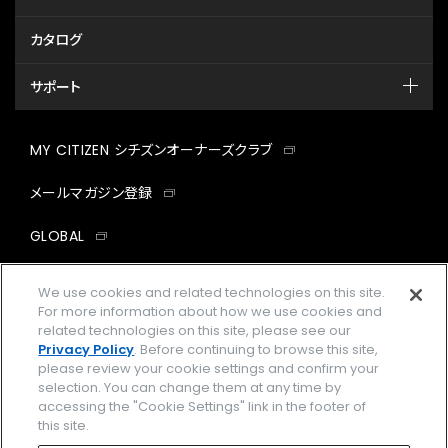
カタログ
サポート
MY CITIZEN シチズンオーナーズクラブ
メールマガジン登録
GLOBAL
facebook
instagram
twitter
yout
We use cookies and related technologies on this site.
For more information about how we use cookies and
related technologies on this site, please see our
Privacy Policy
. Before continuing to browse this site,
please review your cookie settings and confirm your
企業情報
ご利用規約
selection. You can change them at any time by
accessing the "Cookie Settings" link in the footer of
プライバシーポリシー
Cookies Settings
this site.