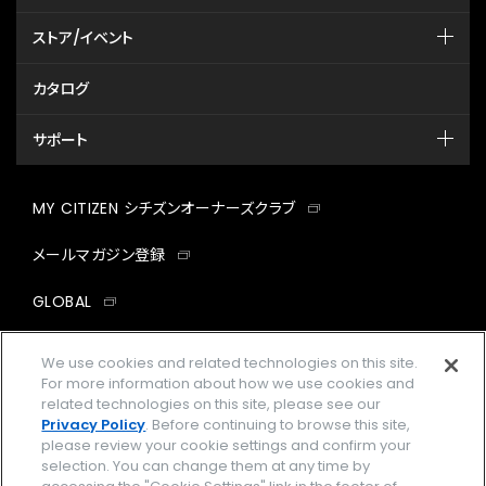
ストア/イベント
カタログ
サポート
MY CITIZEN シチズンオーナーズクラブ
メールマガジン登録
GLOBAL
facebook
instagram
twitter
yout
We use cookies and related technologies on this site.
For more information about how we use cookies and
related technologies on this site, please see our
Privacy Policy
. Before continuing to browse this site,
please review your cookie settings and confirm your
企業情報
ご利用規約
selection. You can change them at any time by