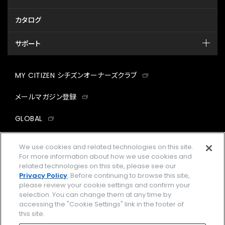
カタログ
サポート
MY CITIZEN シチズンオーナーズクラブ
メールマガジン登録
GLOBAL
facebook
instagram
twitter
yout
We use cookies and related technologies on this site.
For more information about how we use cookies and
related technologies on this site, please see our
Privacy Policy
. Before continuing to browse this site,
please review your cookie settings and confirm your
企業情報
ご利用規約
selection. You can change them at any time by
accessing the "Cookie Settings" link in the footer of
プライバシーポリシー
Cookies Settings
this site.