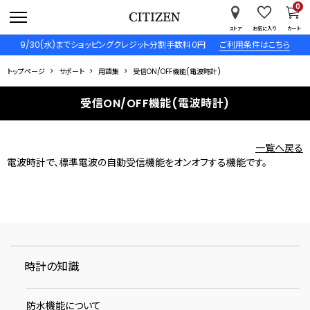
0
ストア
お気に入り
カート
9/30(水)までショッピングクレジット分割手数料０円
ご利用条件はこちら
トップページ
サポート
用語集
受信ON/OFF機能(電波時計)
受信ON/OFF機能(電波時計)
一覧へ戻る
電波時計で、標準電波の自動受信機能をオンオフする機能です。
時計の知識
防水機能について