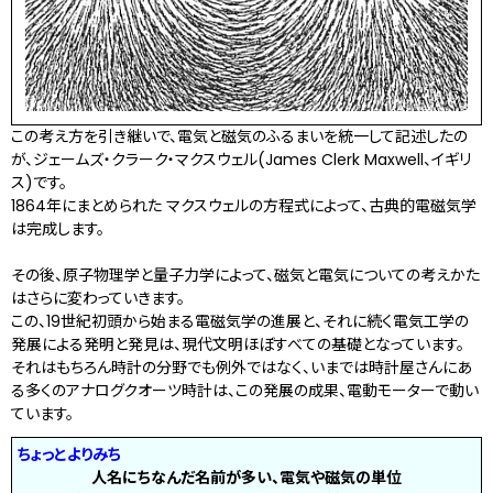
この考え方を引き継いで、電気と磁気のふるまいを統一して記述したの
が、ジェームズ・クラーク・マクスウェル(James Clerk Maxwell、イギリ
ス)です。
1864年にまとめられた マクスウェルの方程式によって、古典的電磁気学
は完成します。
その後、原子物理学と量子力学によって、磁気と電気についての考えかた
はさらに変わっていきます。
この、19世紀初頭から始まる電磁気学の進展と、それに続く電気工学の
発展による発明と発見は、現代文明ほぼすべての基礎となっています。
それはもちろん時計の分野でも例外ではなく、いまでは時計屋さんにあ
る多くのアナログクオーツ時計は、この発展の成果、電動モーターで動い
ています。
ちょっとよりみち
人名にちなんだ名前が多い、電気や磁気の単位