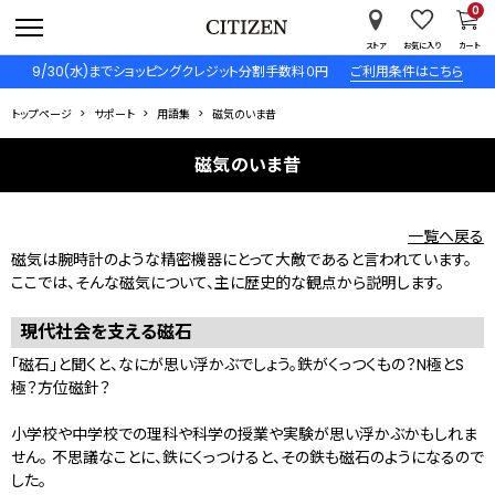
0
ストア
お気に入り
カート
9/30(水)までショッピングクレジット分割手数料０円
ご利用条件はこちら
トップページ
サポート
用語集
磁気のいま昔
磁気のいま昔
一覧へ戻る
磁気は腕時計のような精密機器にとって大敵であると言われています。
ここでは、そんな磁気について、主に歴史的な観点から説明します。
現代社会を支える磁石
「磁石」と聞くと、なにが思い浮かぶでしょう。鉄がくっつくもの？N極とS
極？方位磁針？
小学校や中学校での理科や科学の授業や実験が思い浮かぶかもしれま
せん。 不思議なことに、鉄にくっつけると、その鉄も磁石のようになるので
した。