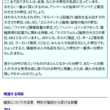
ここまで出てきた人は、全員、なにかの単位の名前になっています。
おそらく一番よく耳にするのは、アンペールが由来の「アンペア」(電流
の大きさの単位、A)でしょう。
ほかの人たちもそれぞれ、「ギルバート」(起磁力：磁気を生み出す力の
大きさの単位、Gb、Gi)、「エルステッド」(磁場：磁場の強さの単位、
Oe)、「ファラド」(静電容量の単位、F)、「ヘンリー」(インダクタンス：電
磁誘導の起電力に関わる係数、H)、「マクスウェル」(磁束の大きさの単
位、Mx)となっていますし、ほかにも、ボルト(電圧、V)、オーム(電気抵
抗、Ω)、クーロン(電荷、C)など、みんな人の名前を元にした単位です。
ひょっとすると、電磁気は人の名前を元にした単位が一番多い分野か
もしれません。
昔からの呼び名というものがほとんどなかった分野で、まだ一人の個
人が大きな発見を成し遂げられる時代に発展したため、個人の名前を
残しやすかったのでしょう。
関連する項目
磁気についての注意
時計が磁気から受ける影響
次は