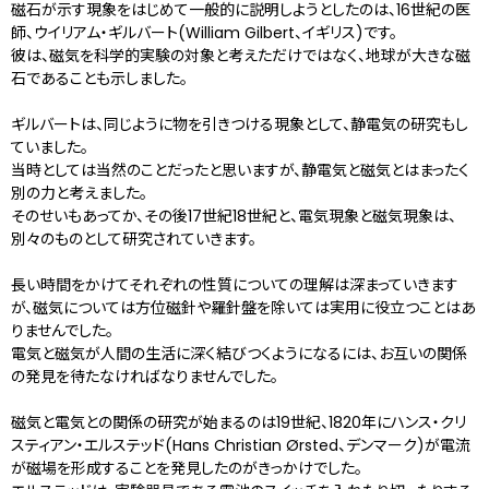
磁石が示す現象をはじめて一般的に説明しようとしたのは、16世紀の医
師、ウイリアム・ギルバート(William Gilbert、イギリス)です。
彼は、磁気を科学的実験の対象と考えただけではなく、地球が大きな磁
石であることも示しました。
ギルバートは、同じように物を引きつける現象として、静電気の研究もし
ていました。
当時としては当然のことだったと思いますが、静電気と磁気とはまったく
別の力と考えました。
そのせいもあってか、その後17世紀18世紀と、電気現象と磁気現象は、
別々のものとして研究されていきます。
長い時間をかけてそれぞれの性質についての理解は深まっていきます
が、磁気については方位磁針や羅針盤を除いては実用に役立つことはあ
りませんでした。
電気と磁気が人間の生活に深く結びつくようになるには、お互いの関係
の発見を待たなければなりませんでした。
磁気と電気との関係の研究が始まるのは19世紀、1820年にハンス・クリ
スティアン・エルステッド(Hans Christian Ørsted、デンマーク)が電流
が磁場を形成することを発見したのがきっかけでした。