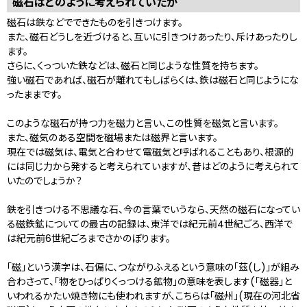
磁石はどのように考えられていたか
磁石は鉄などでできたものを引きつけます。
また、磁石どうしを近づけると、互いに引きつけあったり、斥けあったりし
ます。
さらに、くっついた鉄などは、磁石と同じような性質を持ちます。
強い磁石であれば、磁石が離れてもしばらくは、鉄は磁石と同じようにな
ったままです。
このような磁石が持つ力を磁力と言い、この性質を磁気と言います。
また、磁気のある空間を磁場または磁界と言います。
現在では磁気は、電気と合わせて電磁気と呼ばれることもあり、根源的
には同じ力から発すると考えられていますが、昔はどのように考えられて
いたのでしょうか？
鉄を引きつける不思議な石、今の言葉でいうなら、天然の磁石になってい
る磁鉄鉱についての最古の記録は、東洋では紀元前4世紀ごろ、西洋で
は紀元前6世紀ごろまでさかのぼります。
「磁」という漢字は、石偏に、つながりふえるという意味の「茲(し)」が組み
合わさって、「物をひっぱりくっつける鉱物」の意味を表します(「磁器」と
いわれるかたい焼き物にも使われますが、こちらは「磁州」(現在の河北省