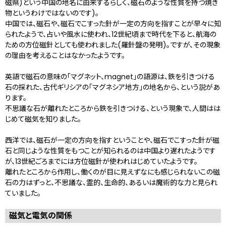
磁県)という中国の地名に由来するらしく、磁石のような性質を持つ焼き
物というわけではないのです)。
中国では、磁石や、磁石でこすった針が一定の方向を指すことが早々に知
られたようで、占いや風水に使われ、12世紀頃まで時代を下ると、航海の
ための方位磁針としても使われました(羅針盤の発明)。ですが、その現象
の理由を考えることはなかったようです。
英語で磁石の意味の「マグネット、magnet」の語源は、鉄を引きつける
石の採れた、古代ギリシアの「マグネシア地方」の地名から、という説があ
ります。
不思議な石が離れたところから鉄を引きつける、という現象で、人間はは
じめて磁気を知りました。
西洋では、磁石が一定の方向を指すということや、磁石でこすった針が磁
石と同じような性質をもつことが知られるのは中国より遅れたようです
が、13世紀ごろまでには方位磁針が使われはじめていたようです。
離れたところから作用し、働くのが目に見えずなにも感じられないこの磁
石の力はずっと、不思議な、霊的、生命的、あるいは魔術的な力と見られ
ていました。
磁気と電気の関係