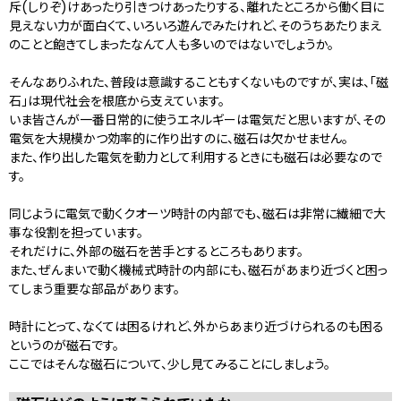
斥(しりぞ)けあったり引きつけあったりする、離れたところから働く目に
見えない力が面白くて、いろいろ遊んでみたけれど、そのうちあたりまえ
のことと飽きてしまったなんて人も多いのではないでしょうか。
そんなありふれた、普段は意識することもすくないものですが、実は、「磁
石」は現代社会を根底から支えています。
いま皆さんが一番日常的に使うエネルギーは電気だと思いますが、その
電気を大規模かつ効率的に作り出すのに、磁石は欠かせません。
また、作り出した電気を動力として利用するときにも磁石は必要なので
す。
同じように電気で動くクオーツ時計の内部でも、磁石は非常に繊細で大
事な役割を担っています。
それだけに、外部の磁石を苦手とするところもあります。
また、ぜんまいで動く機械式時計の内部にも、磁石があまり近づくと困っ
てしまう重要な部品があります。
時計にとって、なくては困るけれど、外からあまり近づけられるのも困る
というのが磁石です。
ここではそんな磁石について、少し見てみることにしましょう。