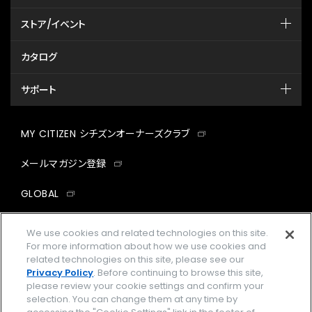
ストア/イベント
カタログ
サポート
MY CITIZEN シチズンオーナーズクラブ
メールマガジン登録
GLOBAL
facebook
instagram
twitter
yout
We use cookies and related technologies on this site.
For more information about how we use cookies and
related technologies on this site, please see our
Privacy Policy
. Before continuing to browse this site,
please review your cookie settings and confirm your
企業情報
ご利用規約
selection. You can change them at any time by