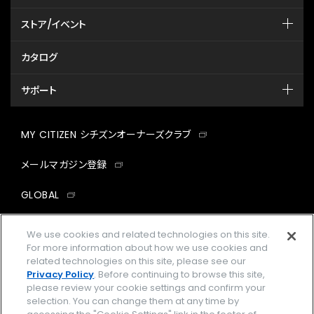
ストア/イベント
カタログ
サポート
MY CITIZEN シチズンオーナーズクラブ
メールマガジン登録
GLOBAL
facebook
instagram
twitter
yout
We use cookies and related technologies on this site.
For more information about how we use cookies and
related technologies on this site, please see our
Privacy Policy
. Before continuing to browse this site,
please review your cookie settings and confirm your
企業情報
ご利用規約
selection. You can change them at any time by