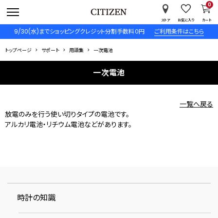
0
ストア
お気に入り
カート
9/30(水)までショッピングクレジット分割手数料０円
ご利用条件はこちら
トップページ
サポート
用語集
一次電池
一次電池
一覧へ戻る
放電のみを行う使い切りタイプの電池です。
アルカリ電池・リチウム電池などがあります。
時計の知識