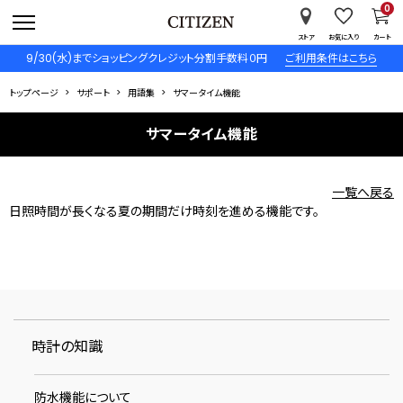
0
ストア
お気に入り
カート
9/30(水)までショッピングクレジット分割手数料０円
ご利用条件はこちら
トップページ
サポート
用語集
サマータイム機能
サマータイム機能
一覧へ戻る
日照時間が長くなる夏の期間だけ時刻を進める機能です。
時計の知識
防水機能について