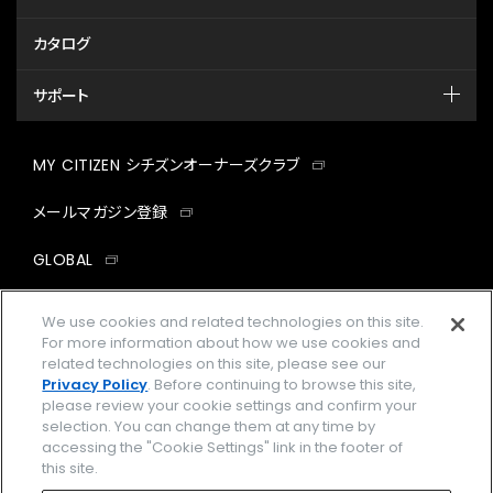
カタログ
サポート
MY CITIZEN シチズンオーナーズクラブ
メールマガジン登録
GLOBAL
facebook
instagram
twitter
yout
We use cookies and related technologies on this site.
For more information about how we use cookies and
related technologies on this site, please see our
Privacy Policy
. Before continuing to browse this site,
please review your cookie settings and confirm your
企業情報
ご利用規約
selection. You can change them at any time by
accessing the "Cookie Settings" link in the footer of
プライバシーポリシー
Cookies Settings
this site.