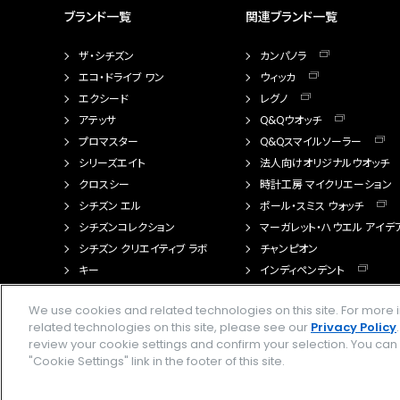
ブランド一覧
関連ブランド一覧
ザ・シチズン
カンパノラ
エコ・ドライブ ワン
ウィッカ
エクシード
レグノ
アテッサ
Q&Qウオッチ
プロマスター
Q&Qスマイルソーラー
シリーズエイト
法人向けオリジナルウオッチ
クロスシー
時計工房 マイクリエーション
シチズン エル
ポール・スミス ウォッチ
シチズンコレクション
マーガレット・ハウエル アイデ
シチズン クリエイティブ ラボ
チャンピオン
キー
インディペンデント
FTS（カスタマイズ腕時計）
We use cookies and related technologies on this site. For mor
related technologies on this site, please see our
Privacy Policy
review your cookie settings and confirm your selection. You ca
"Cookie Settings" link in the footer of this site.