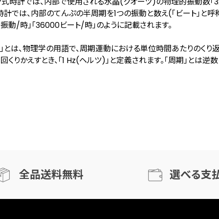
式時計では、内部で使用される水晶(クオーツ)の物理的振動数「327
計では、内部のてんぷの半周期を1つの振動と数え(「ビート」と呼称する
00振動/時」「36000ビート/時」のように記載されます。
数」とは、物理学の用語で、周期運動における単位時間あたりのくり
1回くりかえすとき、「1 Hz(ヘルツ)」と定義されます。「周期」とは逆
全品送料無料
選べる支