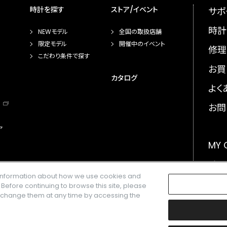
時計を探す
ストア/イベント
サポ
時計
NEWモデル
全国の取扱店舗
限定モデル
開催中のイベント
修理
こだわり条件で探す
お買
カタログ
よく
お問
ア
MY
メー
e information about how we use cookies and
GLO
. Before continuing to browse this site, please
n change them at any time by accessing the