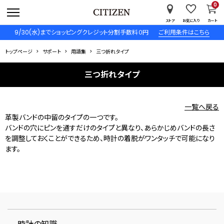
0
ストア
お気に入り
カート
9/30(水)までショッピングクレジット分割手数料０円
ご利用条件はこちら
トップページ
サポート
用語集
三つ折れタイプ
三つ折れタイプ
一覧へ戻る
革製バンドの中留のタイプの一つです。
バンドの穴にピンを通すだけのタイプと異なり、あらかじめバンドの長さ
を調整しておくことができるため、時計の着脱がワンタッチで可能になり
ます。