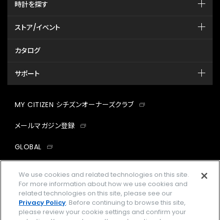
時計を探す
ストア/イベント
カタログ
サポート
MY CITIZEN シチズンオーナーズクラブ
メールマガジン登録
GLOBAL
facebook
instagram
twitter
yout
We use cookies and related technologies on this site.
For more information about how we use cookies and
related technologies on this site, please see our
Privacy Policy
. Before continuing to browse this site,
please review your cookie settings and confirm your
企業情報
ご利用規約