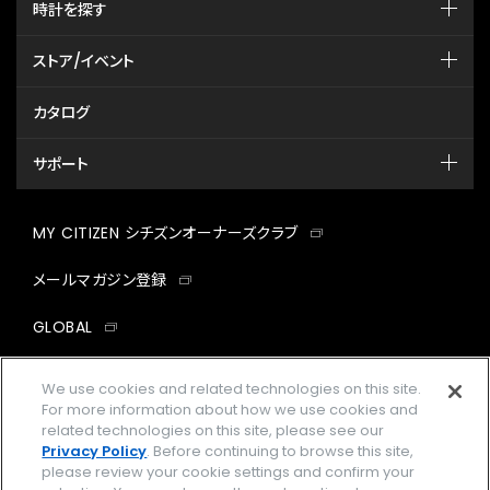
時計を探す
ストア/イベント
カタログ
サポート
MY CITIZEN シチズンオーナーズクラブ
メールマガジン登録
GLOBAL
facebook
instagram
twitter
yout
We use cookies and related technologies on this site.
For more information about how we use cookies and
related technologies on this site, please see our
Privacy Policy
. Before continuing to browse this site,
please review your cookie settings and confirm your
企業情報
ご利用規約