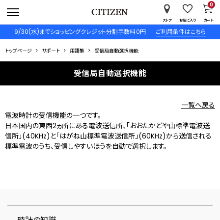
0
ストア
お気に入り
カート
9/30(水)までショッピングクレジット分割手数料０円
ご利用条件はこちら
トップページ
サポート
用語集
受信局自動選択機能
受信局自動選択機能
一覧へ戻る
電波時計の受信機能の一つです。
日本国内の東西2ヵ所にある電波送信所、「おおたかどや山標準電波送
信所」(40KHz)と「はがね山標準電波送信所」(60KHz)から送信される
標準電波のうち、受信しやすいほうを自動で選択します。