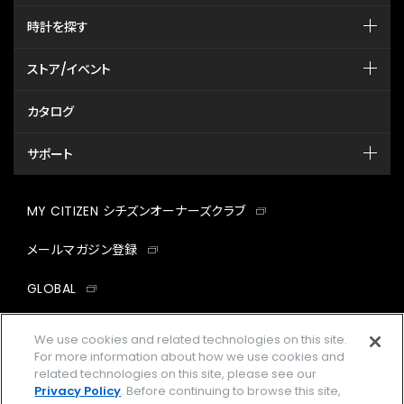
時計を探す
ストア/イベント
カタログ
サポート
MY CITIZEN シチズンオーナーズクラブ
メールマガジン登録
GLOBAL
facebook
instagram
twitter
yout
We use cookies and related technologies on this site.
For more information about how we use cookies and
related technologies on this site, please see our
Privacy Policy
. Before continuing to browse this site,