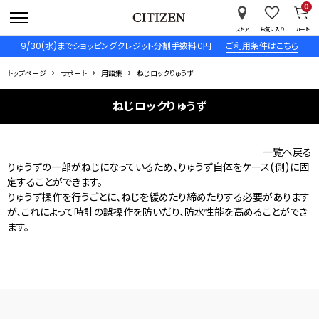
0
ストア
お気に入り
カート
9/30(水)までショッピングクレジット分割手数料０円
ご利用条件はこちら
トップページ
サポート
用語集
ねじロックりゅうず
ねじロックりゅうず
一覧へ戻る
りゅうずの一部がねじになっているため、りゅうず自体をケース(側)に固
定することができます。
りゅうず操作を行うごとに、ねじを緩めたり締めたりする必要があります
が、これによって時計の誤操作を防いだり、防水性能を高めることができ
ます。