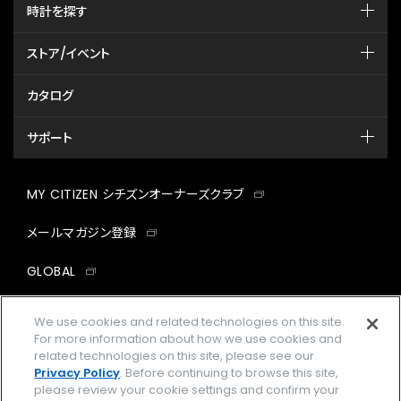
時計を探す
ストア/イベント
カタログ
サポート
MY CITIZEN シチズンオーナーズクラブ
メールマガジン登録
GLOBAL
facebook
instagram
twitter
yout
We use cookies and related technologies on this site.
For more information about how we use cookies and
related technologies on this site, please see our
Privacy Policy
. Before continuing to browse this site,
please review your cookie settings and confirm your
企業情報
ご利用規約