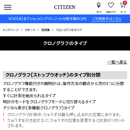
0
ストア
お気に入り
カート
9/30(水)までショッピングクレジット分割手数料０円
ご利用条件はこちら
トップページ
サポート
用語集
クロノグラフのタイプ
クロノグラフのタイプ
一覧へ戻る
クロノグラフ(ストップウオッチ)のタイプ別分類
クロノグラフ機能付きの腕時計は、操作方法の観点から次の3つに分類
することができます。
すぐに計測を始められるタイプ
時計のモードをクロノグラフモードに切り替えるタイプ
デジタル表示(多機能クロノグラフ)タイプ
クロノグラフ計測中、りゅうずは最も押し込まれた位置にあります。
!
りゅうずを引き出すなど、りゅうずの位置を変更すると計測がリセット
!
されます。