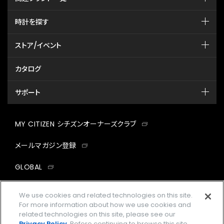
時計を探す
ストア/イベント
カタログ
サポート
MY CITIZEN シチズンオーナーズクラブ
メールマガジン登録
GLOBAL
facebook
instagram
twitter
yout
We use cookies and related technologies on this site.
For more information about how we use cookies and
related technologies on this site, please see our
Privacy Policy
. Before continuing to browse this site,