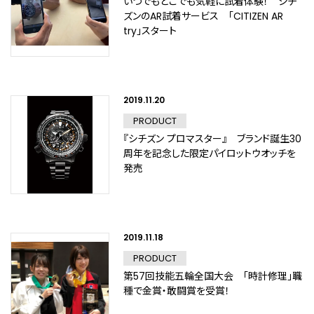
いつでもどこでも気軽に試着体験！ シチ
ズンのAR試着サービス 「CITIZEN AR
try」スタート
2019.11.20
PRODUCT
『シチズン プロマスター』 ブランド誕生30
周年を記念した限定パイロットウオッチを
発売
2019.11.18
PRODUCT
第57回技能五輪全国大会 「時計修理」職
種で金賞・敢闘賞を受賞！