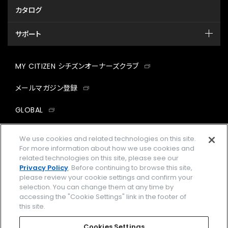
カタログ
サポート
MY CITIZEN シチズンオーナーズクラブ
メールマガジン登録
GLOBAL
facebook
instagram
twitter
yout
We use cookies and related technologies on this site.
For more information about how we use cookies and
related technologies on this site, please see our
Privacy Policy
. Before continuing to browse this site,
please review your cookie settings and confirm your
企業情報
ご利用規約
selection. You can change them at any time by
accessing the "Cookie Settings" link in the footer of
プライバシーポリシー
Cookies Settings
this site.
特定商取引法に基づく表示
Cookies Settings