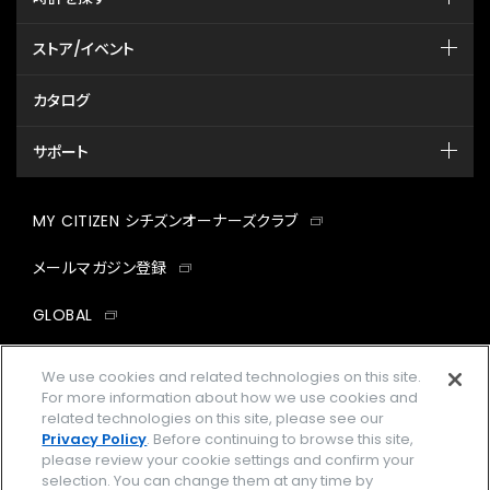
ストア/イベント
カタログ
サポート
MY CITIZEN シチズンオーナーズクラブ
メールマガジン登録
GLOBAL
facebook
instagram
twitter
yout
We use cookies and related technologies on this site.
For more information about how we use cookies and
related technologies on this site, please see our
Privacy Policy
. Before continuing to browse this site,
please review your cookie settings and confirm your
企業情報
ご利用規約
selection. You can change them at any time by