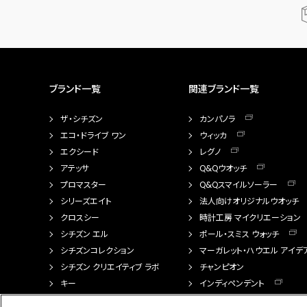
ブランド一覧
関連ブランド一覧
ザ・シチズン
カンパノラ
エコ・ドライブ ワン
ウィッカ
エクシード
レグノ
アテッサ
Q&Qウオッチ
プロマスター
Q&Qスマイルソーラー
シリーズエイト
法人向けオリジナルウオッチ
クロスシー
時計工房 マイクリエーション
シチズン エル
ポール・スミス ウォッチ
シチズンコレクション
マーガレット・ハウエル アイデ
シチズン クリエイティブ ラボ
チャンピオン
キー
インディペンデント
FTS（カスタマイズ腕時計）