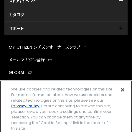
ストア/イベント
カタログ
サポート
MY CITIZEN シチズンオーナーズクラブ
メールマガジン登録
GLOBAL
facebook
instagram
twitter
yout
We use cookies and related technologies on this site.
For more information about how we use cookies and
related technologies on this site, please see our
Privacy Policy
. Before continuing to browse this site,
please review your cookie settings and confirm your
企業情報
ご利用規約
selection. You can change them at any time by
accessing the "Cookie Settings" link in the footer of
プライバシーポリシー
Cookies Settings
this site.