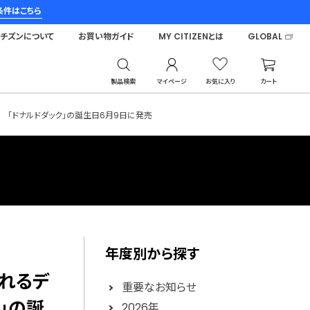
条件はこちら
シチズンについて
お買い物ガイド
MY CITIZENとは
GLOBAL
製品検索
マイページ
お気に入り
カート
を 「ドナルドダック」の誕生日6月9日に発売
年度別から探す
られるデ
重要なお知らせ
」の誕
2026年