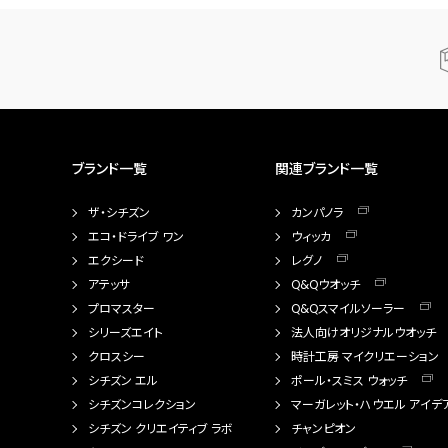
ブランド一覧
関連ブランド一覧
ザ・シチズン
カンパノラ
エコ・ドライブ ワン
ウィッカ
エクシード
レグノ
アテッサ
Q&Qウオッチ
プロマスター
Q&Qスマイルソーラー
シリーズエイト
法人向けオリジナルウオッチ
クロスシー
時計工房 マイクリエーション
シチズン エル
ポール・スミス ウォッチ
シチズンコレクション
マーガレット・ハウエル アイデ
シチズン クリエイティブ ラボ
チャンピオン