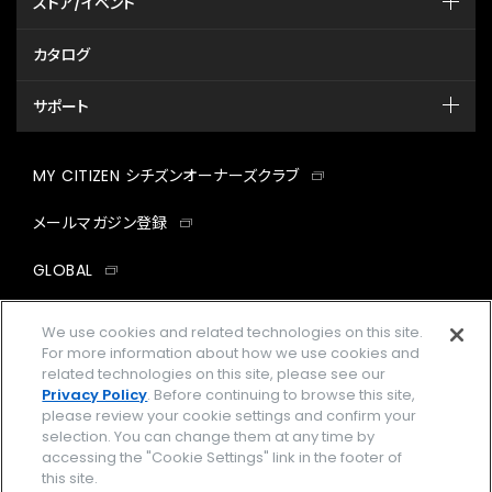
ストア/イベント
カタログ
サポート
MY CITIZEN シチズンオーナーズクラブ
メールマガジン登録
GLOBAL
facebook
instagram
twitter
yout
We use cookies and related technologies on this site.
For more information about how we use cookies and
related technologies on this site, please see our
Privacy Policy
. Before continuing to browse this site,
please review your cookie settings and confirm your
企業情報
ご利用規約
selection. You can change them at any time by
accessing the "Cookie Settings" link in the footer of
プライバシーポリシー
Cookies Settings
this site.