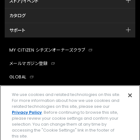
ストア/イベント
カタログ
サポート
MY CITIZEN シチズンオーナーズクラブ
メールマガジン登録
GLOBAL
facebook
instagram
twitter
yout
We use cookies and related technologies on this site.
For more information about how we use cookies and
related technologies on this site, please see our
Privacy Policy
. Before continuing to browse this site,
please review your cookie settings and confirm your
企業情報
ご利用規約
selection. You can change them at any time by
accessing the "Cookie Settings" link in the footer of
プライバシーポリシー
Cookies Settings
this site.