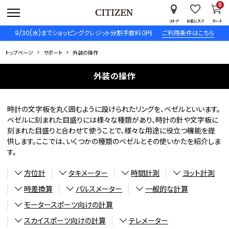
0
ストア
お気に入り
カート
9/30(水)までショッピングクレジット分割手数料０円
ご利用条件はこちら
トップページ
サポート
外装の操作
外装の操作
時計の文字板を丸く囲むように設けられたリングを、ベゼルといいます。
ベゼルに刻まれた目盛りには様々な種類があり、時計の針や文字板に
刻まれた目盛りと合わせて使うことで、様々な用途に役立つ機能を提
供します。ここでは、いくつかの種類のベゼルとその使いかたを紹介しま
す。
方位計
タキメーター
時間計測
ヨット計測
時差換算
パルスメーター
一般的な計算
モータースポーツ向けの計算
スカイスポーツ向けの計算
テレメーター