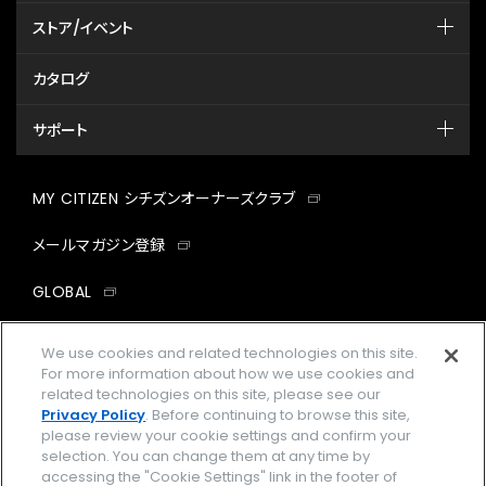
ストア/イベント
カタログ
サポート
MY CITIZEN シチズンオーナーズクラブ
メールマガジン登録
GLOBAL
facebook
instagram
twitter
yout
We use cookies and related technologies on this site.
For more information about how we use cookies and
related technologies on this site, please see our
Privacy Policy
. Before continuing to browse this site,
please review your cookie settings and confirm your
企業情報
ご利用規約
selection. You can change them at any time by
accessing the "Cookie Settings" link in the footer of
プライバシーポリシー
Cookies Settings