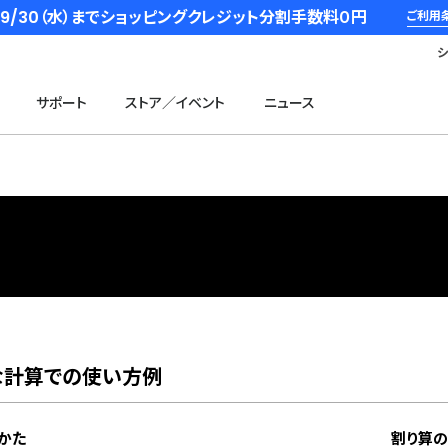
6/9/30（水）までショッピングクレジット分割手数料０円
ご利用
サポート
ストア／イベント
ニュース
な計算での使い方例
かた
割り算の