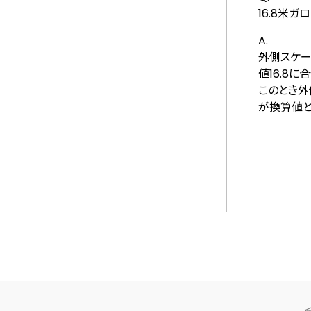
16.8米ガ
A.
外側スケール
値16.8に
このとき外側
が換算値とし