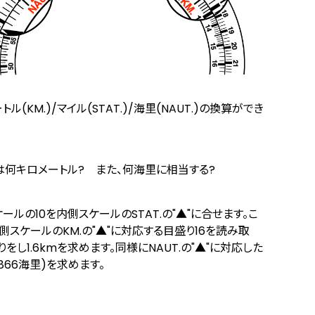
トル(KM.)/マイル(STAT.)/海里(NAUT.)の換算ができ
は何キロメートル? また、何海里に相当する?
ールの10を内側スケールのSTAT.の"▲"に合せます。こ
側スケールのKM.の"▲"に対応する目盛り16を読み取
りをし1.6kmを求めます。同様にNAUT.の"▲"に対応した
0.866海里)を求めます。