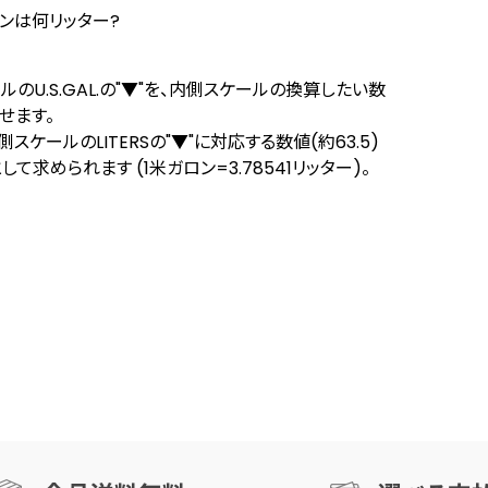
ロンは何リッター?
のU.S.GAL.の"▼"を、内側スケールの換算したい数
合せます。
スケールのLITERSの"▼"に対応する数値(約63.5)
て求められます (1米ガロン=3.78541リッター)。