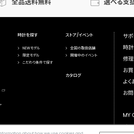
全品送料無料
選べる支
時計を探す
ストア/イベント
サポ
時計
NEWモデル
全国の取扱店舗
限定モデル
開催中のイベント
修理
こだわり条件で探す
お買
カタログ
よく
お問
ア
MY
メー
e information about how we use cookies and