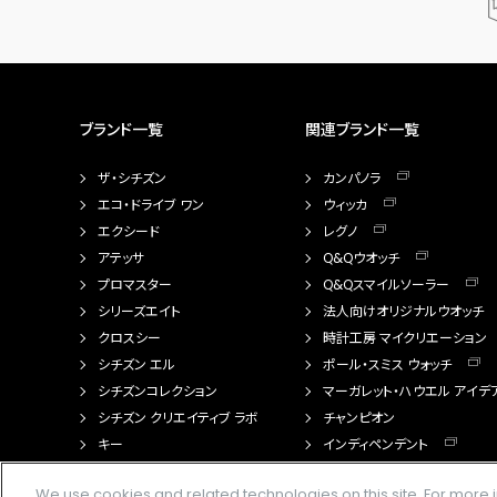
ブランド一覧
関連ブランド一覧
ザ・シチズン
カンパノラ
エコ・ドライブ ワン
ウィッカ
エクシード
レグノ
アテッサ
Q&Qウオッチ
プロマスター
Q&Qスマイルソーラー
シリーズエイト
法人向けオリジナルウオッチ
クロスシー
時計工房 マイクリエーション
シチズン エル
ポール・スミス ウォッチ
シチズンコレクション
マーガレット・ハウエル アイデ
シチズン クリエイティブ ラボ
チャンピオン
キー
インディペンデント
FTS（カスタマイズ腕時計）
We use cookies and related technologies on this site. For mor