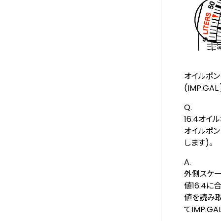
オイルポンド(
(IMP.GA
Q.
16.4オ
オイルポンド
します)。
A.
外側スケー
値16.4に
値を読み取
てIMP.G