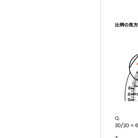
比例の見方
Q.
30/20 = 
A.