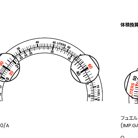
体積換
フュエルポ
60/A
(IMP.
Q.