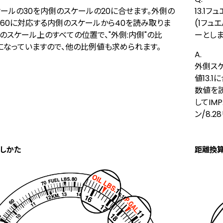
ールの30を内側のスケールの20に合せます。外側の
13.1
60に対応する内側のスケールから40を読み取りま
(1フュエ
このスケール上のすべての位置で、"外側:内側"の比
ーとしま
20"になっていますので、他の比例値も求められます。
A.
外側スケ
値13.
数値を読
してIMP
ン/8.
しかた
距離換