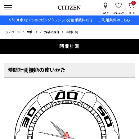
0
ストア
お気に入り
カート
9/30(水)までショッピングクレジット分割手数料０円
ご利用条件はこちら
トップページ
サポート
外装の操作
時間計測
時間計測
時間計測機能の使いかた