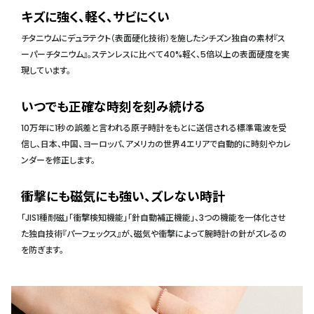
キズに強く、軽く、サビにくい
チタニウムにデュラテクト（表面硬化技術）を施したシチズン独自の素材『ス
ーパーチタニウム』。ステンレスに比べて40%軽く、5倍以上の表面硬度を実
現しています。
いつでも正確な時刻を刻み続ける
10万年に1秒の誤差と言われる原子時計をもとに送信される標準電波を受
信し、日本、中国、ヨーロッパ、アメリカの世界4エリアで自動的に時刻やカレ
ンダーを修正します。
衝撃にも磁気にも強い、ズレない時計
「JIS1種耐磁」「衝撃検知機能」「針自動補正機能」、3つの機能を一体化させ
た独自技術『パーフェックス』が、磁気や衝撃によって腕時計の針がズレるの
を防ぎます。