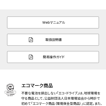
ケース表面処理
デュラテクトサクラピンク(サクラ色)
バンド素材・タイプ
スーパーチタニウム
三ツ折れプッシュタイプ
Webマニュアル
バンド幅
13.0mm
バンド調整可能サイ
106～182mm
取扱説明書
ズ
ガラス
球面サファイアガラス（無反射コーティン
簡易操作ガイド
グ）
防水性能
5気圧防水
アレルギーレベル
耐ニッケルアレルギー
エコマーク商品
耐磁性能
１種耐磁
不要な電池を排出しない「エコ・ドライブ」は、地球環境を
守る商品として、公益財団法人日本環境協会から時計で
デザイン特徴
初めて「エコマーク商品（環境保全型商品）」に認定。また、
夜光(針)