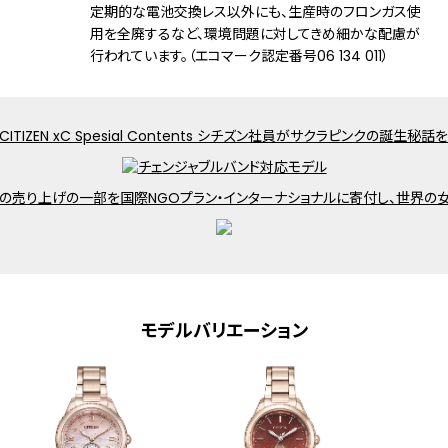
定期的な電池交換レス以外にも、生産時のフロンガス使
用を全廃するなど、環境問題に対してきめ細かな配慮が
機能
充電残量表示機能
行われています。（エコマーク認定番号06 134 011）
充電警告機能
過充電防止機能
パワーセーブ機能
フル充電時約4年可動(パワーセーブ作動
時)
日中欧米電波受信
受信局自動選択機能
定時受信機能
強制受信機能
絵表示(サンアンドムーン)
ダイレクトフライト
ワールドタイム機能(24時差)
モデルバリエーション
サマータイム機能
パーフェックス(JIS1種耐磁、衝撃検知機
能、針自動補正機能)
原産国
日本製