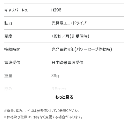
キャリバーNo.
H296
動力
光発電エコ・ドライブ
精度
±15秒／月(非受信時)
持続時間
光発電約4年(パワーセーブ作動時)
電波受信
日中欧米電波受信
重量
39g
厚み
8.8mm
もっと見る
ケースサイズ
横 29.0mm
※重量、厚み、サイズは参考値としてご参照ください。
ケース素材
スーパーチタニウム
※価格及び仕様は、予告なく変更する場合があります。