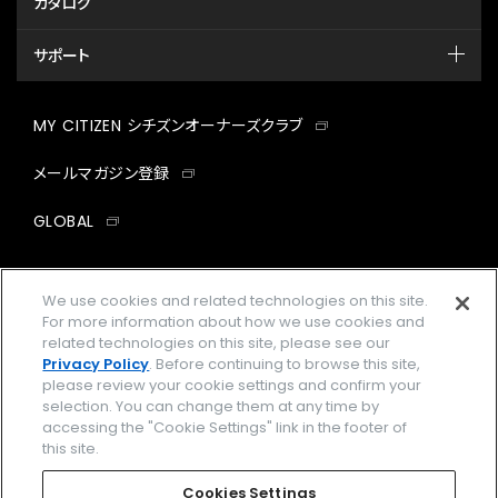
カタログ
サポート
MY CITIZEN シチズンオーナーズクラブ
メールマガジン登録
GLOBAL
facebook
instagram
twitter
yout
We use cookies and related technologies on this site.
For more information about how we use cookies and
related technologies on this site, please see our
Privacy Policy
. Before continuing to browse this site,
企業情報
ご利用規約
please review your cookie settings and confirm your
selection. You can change them at any time by
プライバシーポリシー
Cookies Settings
accessing the "Cookie Settings" link in the footer of
this site.
特定商取引法に基づく表示
Cookies Settings