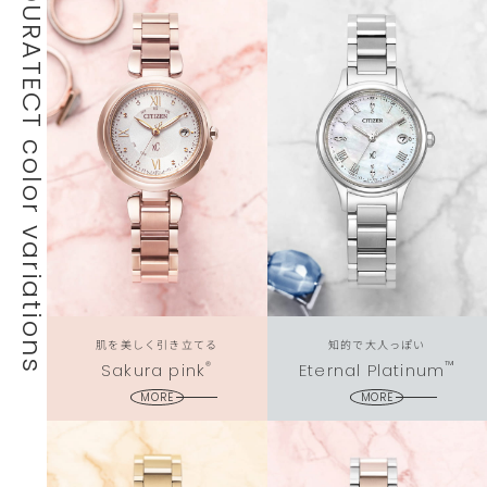
DURATECT color variations
肌を美しく引き立てる
知的で大人っぽい
®
™
Sakura pink
Eternal Platinum
MORE
MORE