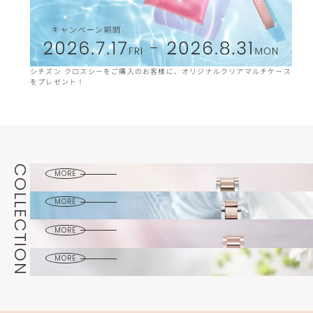
​シチズン クロスシーを​ご購入の​お客様に、​オリジナルクリアマルチケース
30周
を​プレゼント！​
かく
hikari
collection
mizu
女性の輝きを表した
collection
繊細で上品なコレクション
daichi
COLLECTION
みずみずしく
MORE
collection
透明感あふれるコレクション
basic
大地のようにおおらかで
MORE
collection
凛としたコレクション
コーディネートを選ばない
MORE
シンプルなコレクション
MORE