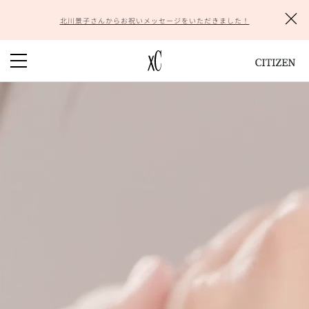
COLLECTION
北川景子さんからお祝いメッセージをいただきました！
hikari collection
mizu collection
daichi collection
basic collection
PICK UP
New Models
Sakura pink®
ABOUT xC
xCについて
頼れる
6
つの機能
サステナビリティ
HISTORY of xC
DURATECT
xC
のお手入れ
SHOP
取扱店舗検索
オンラインストア