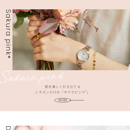
Sakura pink
®
肌を美しく引き立てる
®
シチズンだけの「サクラピンク
」
MORE