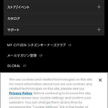
ストア/イベント
カタログ
サポート
MY CITIZEN シチズンオーナーズクラブ
メールマガジン登録
GLOBAL
facebook
instagram
twitter
yout
We use cookies and related technologies on this site.
For more information about how we use cookies and
related technologies on this site, please see our
Privacy Policy
. Before continuing to browse this site,
please review your cookie settings and confirm your
企業情報
ご利用規約
selection. You can change them at any time by
accessing the "Cookie Settings" link in the footer of