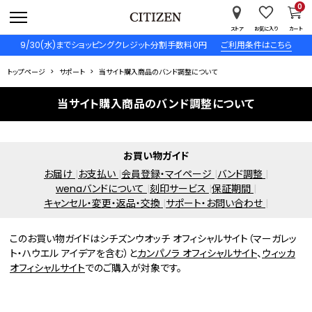
0
ストア
お気に入り
カート
9/30(水)までショッピングクレジット分割手数料０円
ご利用条件はこちら
トップページ
サポート
当サイト購入商品のバンド調整について
当サイト購入商品のバンド調整について
お買い物ガイド
お届け
お支払い
会員登録・マイページ
バンド調整
wenaバンドについて
刻印サービス
保証期間
キャンセル・変更・返品・交換
サポート・お問い合わせ
このお買い物ガイドはシチズンウオッチ オフィシャルサイト（マーガレッ
ト・ハウエル アイデアを含む）と
カンパノラ オフィシャルサイト
、
ウィッカ
オフィシャルサイト
でのご購入が対象です。