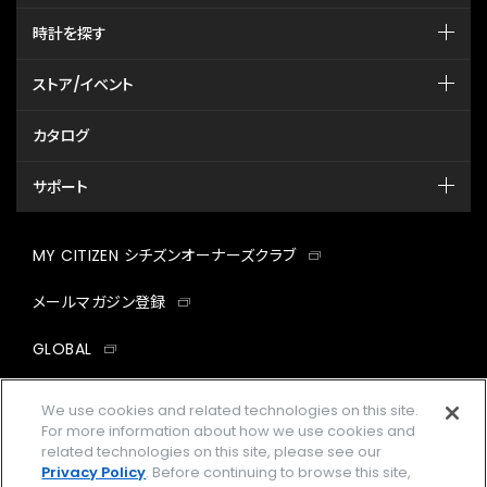
時計を探す
ストア/イベント
カタログ
サポート
MY CITIZEN シチズンオーナーズクラブ
メールマガジン登録
GLOBAL
facebook
instagram
twitter
yout
We use cookies and related technologies on this site.
For more information about how we use cookies and
related technologies on this site, please see our
Privacy Policy
. Before continuing to browse this site,