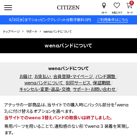
0
ストア
お気に入り
カート
9/30(水)までショッピングクレジット分割手数料０円
ご利用条件はこちら
トップページ
サポート
wenaバンドについて
wenaバンドについて
wenaバンドについて
お届け
お支払い
会員登録・マイページ
バンド調整
wenaバンドについて
刻印サービス
保証期間
キャンセル・変更・返品・交換
サポート・お問い合わせ
アテッサの一部商品は、当サイトでの購入時にバックル部分を「wena
3」に付け替えるオプションを選べます。
当サイトでのwena 3替えバンドの取扱いは終了しました。
専用パーツを用いることで、違和感のない形でwena 3 装着を実現し
ます。