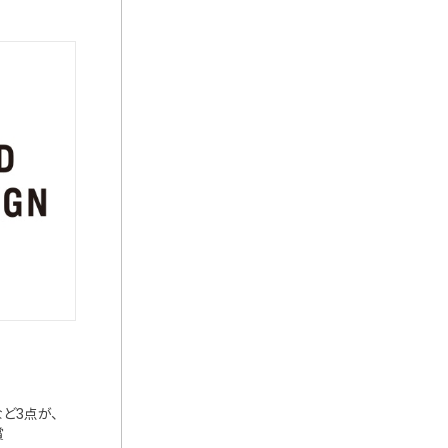
など3点が、
賞