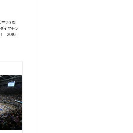
誕生２０周
とダイヤモン
 2016