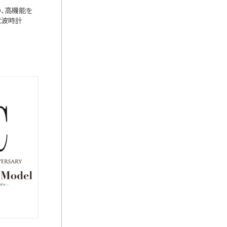
の、高機能を
星電波時計