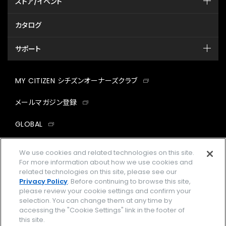
ストア/イベント
カタログ
サポート
MY CITIZEN シチズンオーナーズクラブ
メールマガジン登録
GLOBAL
facebook
instagram
twitter
yout
We use cookies and related technologies on this site.
For more information about how we use cookies and
related technologies on this site, please see our
Privacy Policy
. Before continuing to browse this site,
please review your cookie settings and confirm your
企業情報
ご利用規約
selection. You can change them at any time by
accessing the "Cookie Settings" link in the footer of
プライバシーポリシー
Cookies Settings
this site.