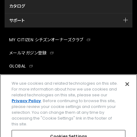
カタログ
サポート
MY CITIZEN シチズンオーナーズクラブ
メールマガジン登録
GLOBAL
facebook
instagram
twitter
yout
We use cookies and related technologies on this site.
For more information about how we use cookies and
related technologies on this site, please see our
Privacy Policy
. Before continuing to browse this site,
please review your cookie settings and confirm your
企業情報
ご利用規約
selection. You can change them at any time by
accessing the "Cookie Settings" link in the footer of
プライバシーポリシー
Cookies Settings
this site.
特定商取引法に基づく表示
Cookies Settings