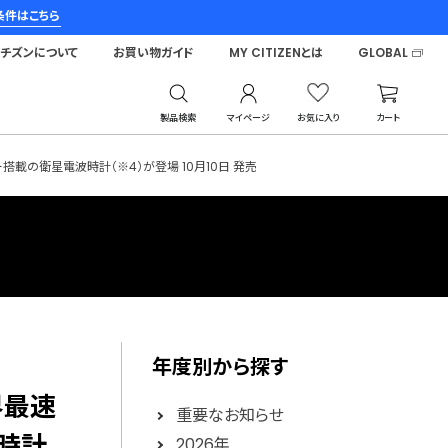
条件はこちら
シチズンについて
お買い物ガイド
MY CITIZENとは
GLOBAL
製品検索
マイページ
お気に入り
カート
ー搭載の衛星電波時計（※4）が登場 10月10日 発売
年度別から探す
界最速
重要なお知らせ
波時計
2026年