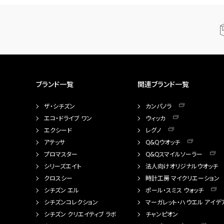
ブランド一覧
関連ブランド一覧
ザ・シチズン
カンパノラ
エコ・ドライブ ワン
ウィッカ
エクシード
レグノ
アテッサ
Q&Qウオッチ
プロマスター
Q&Qスマイルソーラー
シリーズエイト
法人向けオリジナルウオッチ
クロスシー
時計工房 マイクリエーション
シチズン エル
ポール・スミス ウォッチ
シチズンコレクション
マーガレット・ハウエル アイデ
シチズン クリエイティブ ラボ
チャンピオン