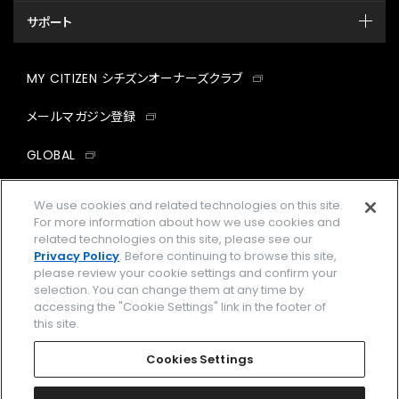
サポート
MY CITIZEN シチズンオーナーズクラブ
メールマガジン登録
GLOBAL
facebook
instagram
twitter
yout
We use cookies and related technologies on this site.
For more information about how we use cookies and
related technologies on this site, please see our
Privacy Policy
. Before continuing to browse this site,
please review your cookie settings and confirm your
企業情報
ご利用規約
selection. You can change them at any time by
accessing the "Cookie Settings" link in the footer of
プライバシーポリシー
Cookies Settings
this site.
特定商取引法に基づく表示
Cookies Settings
Amazon PayはAmazon.com, Inc.またはその関連会社の商標です。
楽天ペイは楽天株式会社の登録商標です。