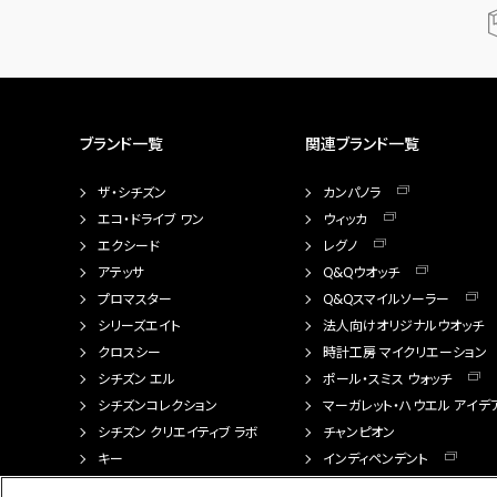
ブランド一覧
関連ブランド一覧
ザ・シチズン
カンパノラ
エコ・ドライブ ワン
ウィッカ
エクシード
レグノ
アテッサ
Q&Qウオッチ
プロマスター
Q&Qスマイルソーラー
シリーズエイト
法人向けオリジナルウオッチ
クロスシー
時計工房 マイクリエーション
シチズン エル
ポール・スミス ウォッチ
シチズンコレクション
マーガレット・ハウエル アイデ
シチズン クリエイティブ ラボ
チャンピオン
キー
インディペンデント
FTS（カスタマイズ腕時計）